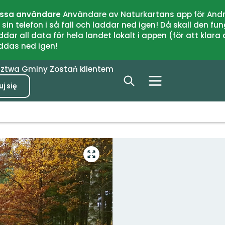
issa användare
Användare av Naturkartans app för Andr
n telefon i så fall och laddar ned igen! Då skall den fun
 all data för hela landet lokalt i appen (för att klara of
addas ned igen!
dztwa
Gminy
Zostań klientem
j się
Przejdź
do
trybu
pełnoekranowego