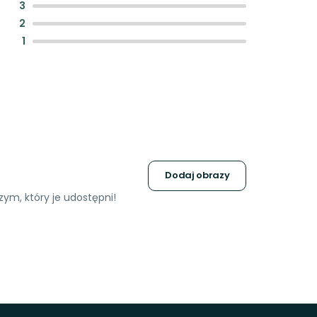
:
3
:
2
:
1
Dodaj obrazy
ym, który je udostępni!