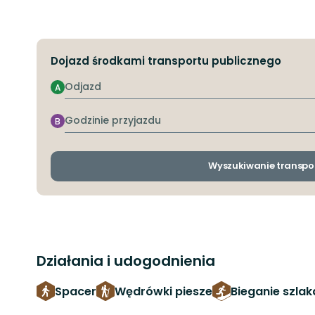
Dojazd środkami transportu publicznego
Odjazd
A
Godzinie
B
przyjazdu
Wyszukiwanie transpo
Działania i udogodnienia
Spacer
Wędrówki piesze
Bieganie szla