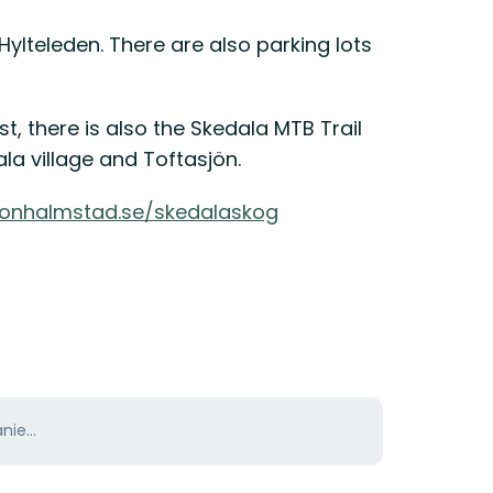
Hylteleden. There are also parking lots
est, there is also the Skedala MTB Trail
la village and Toftasjön.
ionhalmstad.se/skedalaskog
ie...