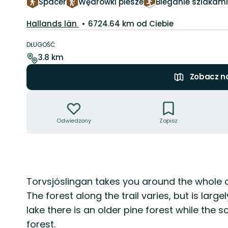
Spacer
Wędrówki piesze
Bieganie szlakami
Województwo:
Hallands län
6724.64 km od Ciebie
Szczegóły
dotyczące
DŁUGOŚĆ
szlaku
3.8 km
Zobacz n
Akcje
Odwiedzony
Zapisz
Opis
Torvsjöslingan takes you around the whole o
The forest along the trail varies, but is large
lake there is an older pine forest while the
forest.