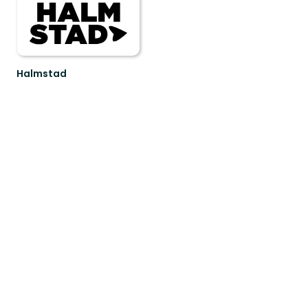
Halmstad
Vacker
kust
eller
spännande
vildmark.
Oavsett
v...