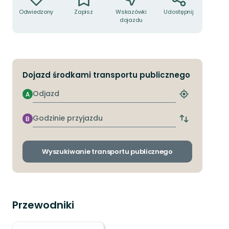
Odwiedzony
Zapisz
Wskazówki
Udostępnij
dojazdu
Dojazd środkami transportu publicznego
Odjazd
A
Znajdź
najbliższy
przystanek
Godzinie
B
Zmiana
przyjazdu
przystanków
odjazdu
i
Wyszukiwanie transportu publicznego
przyjazdu
Przewodniki