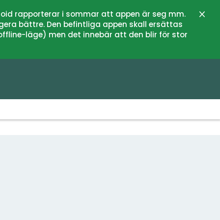
oid rapporterar i sommar att appen är seg mm.
Zamk
gera bättre. Den befintliga appen skall ersättas
fline-läge) men det innebär att den blir för stor