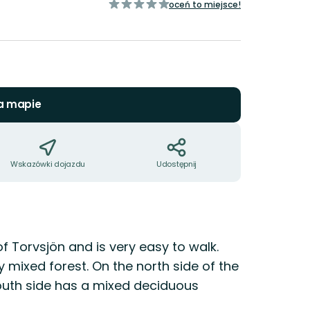
z
oceń to miejsce!
5
gwiazdek
a mapie
Wskazówki dojazdu
Udostępnij
f Torvsjön and is very easy to walk.
ly mixed forest. On the north side of the
 south side has a mixed deciduous