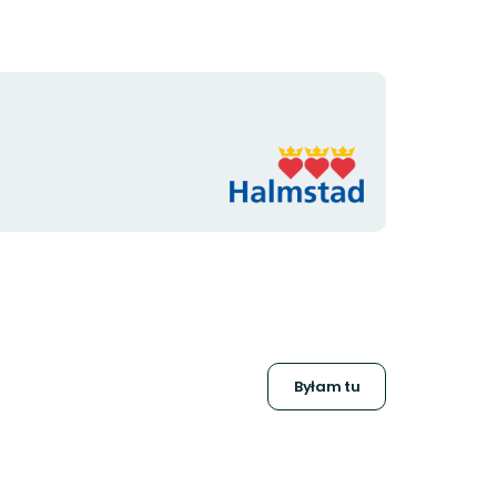
Logotyp
organizacji
Byłam tu