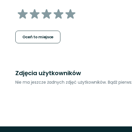
z
5
gwiazdek
Oceń to miejsce
Zdjęcia użytkowników
Nie ma jeszcze żadnych zdjęć użytkowników. Bądź pierwsz