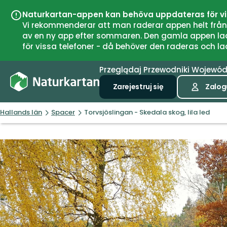
Naturkartan-appen kan behöva uppdateras för v
Vi rekommenderar att man raderar appen helt från si
av en ny app efter sommaren. Den gamla appen laddar
för vissa telefoner - då behöver den raderas och l
Przeglądaj
Przewodniki
Wojewó
Zarejestruj się
Zalogu
Hallands län
Spacer
Torvsjöslingan - Skedala skog, lila led