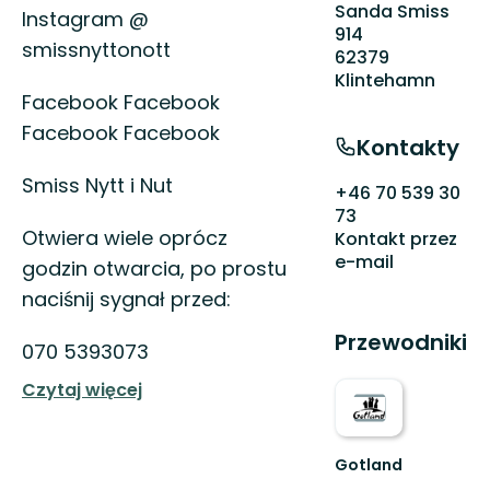
Sanda Smiss
Instagram @
914
smissnyttonott
62379
Klintehamn
Facebook Facebook
Facebook Facebook
Kontakty
Smiss Nytt i Nut
+46 70 539 30
73
Otwiera wiele oprócz
Kontakt przez
e-mail
godzin otwarcia, po prostu
naciśnij sygnał przed:
Przewodniki
070 5393073
Czytaj więcej
Gotland
Welcome