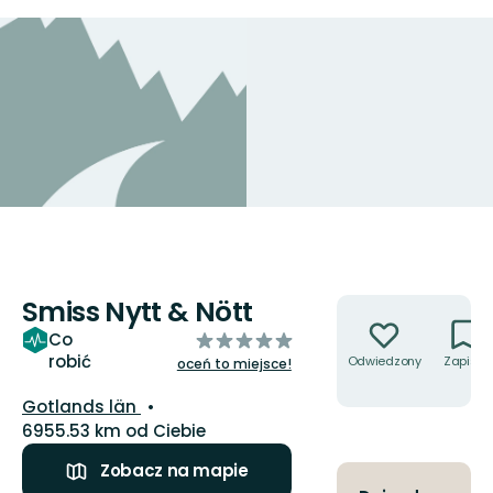
Smiss Nytt & Nött
Akcje
z
Co
robić
5
Odwiedzony
Zapisz
oceń to miejsce!
gwiazdek
Województwo:
Gotlands län
6955.53 km od Ciebie
Zobacz na mapie