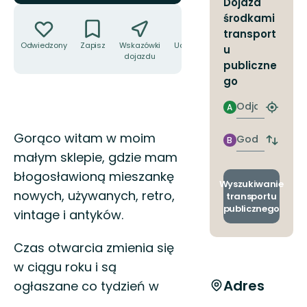
Dojazd
Akcje
środkami
transport
Odwiedzony
Zapisz
Wskazówki
Udostępnij
u
dojazdu
publiczne
go
Odjazd
A
Znajdź
najbliżs
Opis
Gorąco witam w moim
przyst
Godzinie
B
Zmian
przyjazdu
małym sklepie, gdzie mam
przyst
odjazd
błogosławioną mieszankę
i
Wyszukiwanie
nowych, używanych, retro,
przyjaz
transportu
publicznego
vintage i antyków.
Czas otwarcia zmienia się
w ciągu roku i są
Adres
ogłaszane co tydzień w