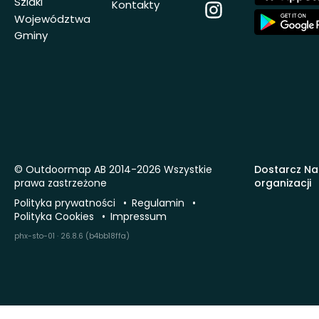
Store
Szlaki
Kontakty
Instagram
App
Województwa
Store
Gminy
© Outdoormap AB 2014-2026 Wszystkie
Dostarcz Na
prawa zastrzeżone
organizacji
Polityka prywatności
Regulamin
Polityka Cookies
Impressum
phx-sto-01 · 26.8.6 (b4bb18ffa)