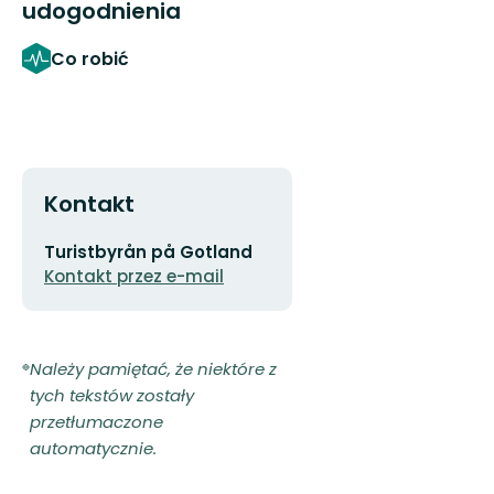
udogodnienia
Co robić
Kontakt
Adres
Turistbyrån på Gotland
e-
Kontakt przez e-mail
mail
Należy pamiętać, że niektóre z
tych tekstów zostały
przetłumaczone
automatycznie.