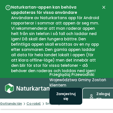
Naturkartan-appen kan behöva
Zamk
uppdateras för vissa användare
Användare av Naturkartans app för Android
rapporterar i sommar att appen är seg mm.
Vi rekommenderar att man raderar appen
helt från sin telefon i så fall och laddar ned
igen! Då skall den fungera bättre. Den
befintliga appen skall ersättas av en ny app
efter sommaren. Den gamla appen laddar
all data för hela landet lokalt i appen (för
att klara offline-läge) men det innebär att
den blir för stor för vissa telefoner - då
behöver den raderas och laddas ned igen!
Przeglądaj
Przewodniki
Województwa
Gminy
Zostań
klientem
Zarejestruj
Zaloguj
się
się
Gotlands län
Co robić
Smiss Nytt & Nött