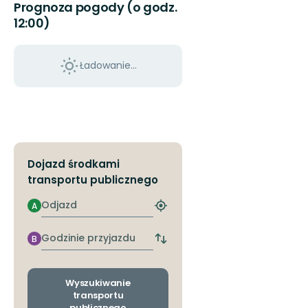
Prognoza pogody (o godz.
to
12:00)
Gotland's
fantastic
nature!
Ładowanie...
Dojazd środkami
transportu publicznego
Odjazd
A
Znajdź
najbliższy
przystanek
Godzinie
B
Zmiana
przyjazdu
przystanków
odjazdu
i
Wyszukiwanie
przyjazdu
transportu
publicznego