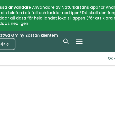
issa användare
Användare av Naturkartans app för Andr
n telefon i så fall och laddar ned igen! Då skall den fun
 all data för hela landet lokalt i appen (för att klara of
addas ned igen!
dztwa
Gminy
Zostań klientem
j się
Odk