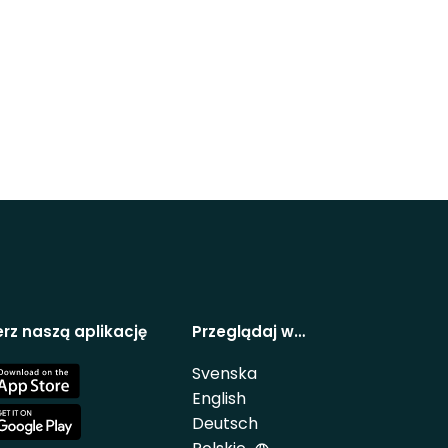
rz naszą aplikację
Przeglądaj w…
Svenska
e
English
Deutsch
e