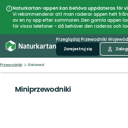
Naturkartan-appen kan behöva uppdateras för v
Vi rekommenderar att man raderar appen helt från si
av en ny app efter sommaren. Den gamla appen laddar
för vissa telefoner - då behöver den raderas och l
Przeglądaj
Przewodniki
Wojewó
Zarejestruj się
Zalogu
Przewodniki
Gislaved
Miniprzewodniki