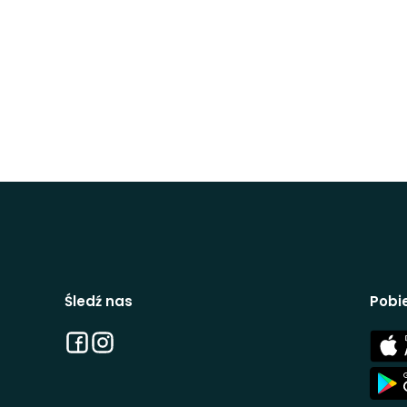
Śledź nas
Pobie
Facebook
Instagram
App
Stor
App
Stor