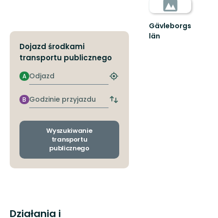
Gävleborgs
län
Dojazd środkami
transportu publicznego
Odjazd
A
Znajdź
najbliższy
przystanek
Godzinie
B
Zmiana
przyjazdu
przystanków
odjazdu
i
Wyszukiwanie
przyjazdu
transportu
publicznego
Działania i