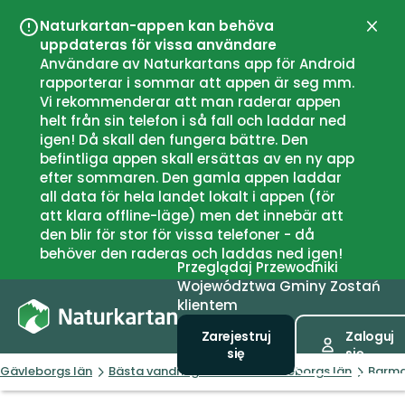
Naturkartan-appen kan behöva
Zamk
uppdateras för vissa användare
Användare av Naturkartans app för Android
rapporterar i sommar att appen är seg mm.
Vi rekommenderar att man raderar appen
helt från sin telefon i så fall och laddar ned
igen! Då skall den fungera bättre. Den
befintliga appen skall ersättas av en ny app
efter sommaren. Den gamla appen laddar
all data för hela landet lokalt i appen (för
att klara offline-läge) men det innebär att
den blir för stor för vissa telefoner - då
behöver den raderas och laddas ned igen!
Przeglądaj
Przewodniki
Województwa
Gminy
Zostań
klientem
Zarejestruj
Zaloguj
się
się
Gävleborgs län
Bästa vandringslederna i Gävleborgs län
Barma