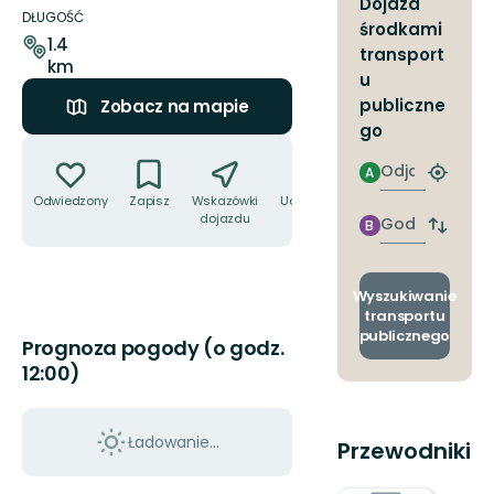
Dojazd
dotyczące
DŁUGOŚĆ
środkami
szlaku
1.4
transport
km
u
publiczne
Zobacz na mapie
go
Akcje
Odjazd
A
Znajdź
najbliżs
Odwiedzony
Zapisz
Wskazówki
Udostępnij
przyst
dojazdu
Godzinie
B
Zmian
przyjazdu
przyst
odjazd
i
Wyszukiwanie
przyjaz
transportu
publicznego
Prognoza pogody (o godz.
12:00)
Ładowanie...
Przewodniki