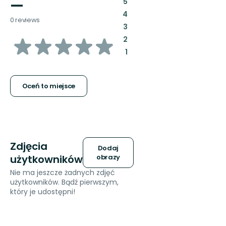
—
:
5
:
4
0 reviews
:
3
z
:
2
:
1
5
gwiazdek
Oceń to miejsce
Zdjęcia
Dodaj
użytkowników
obrazy
Nie ma jeszcze żadnych zdjęć
użytkowników. Bądź pierwszym,
który je udostępni!