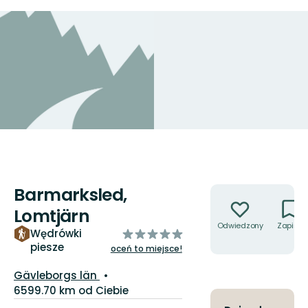
Barmarksled,
Akcje
Lomtjärn
Odwiedzony
Zapisz
z
Wędrówki
piesze
5
oceń to miejsce!
gwiazdek
Województwo:
Gävleborgs län
6599.70 km od Ciebie
Szczegóły