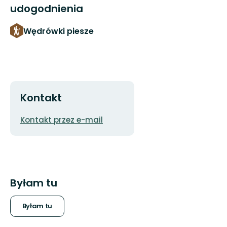
udogodnienia
Wędrówki piesze
Kontakt
Adres
Kontakt przez e-mail
e-
mail
Byłam tu
Byłam tu