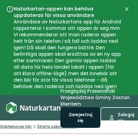
Naturkartan-appen kan behöva
Zamk
uppdateras för vissa användare
Användare av Naturkartans app för Android
rapporterar i sommar att appen är seg mm.
Vi rekommenderar att man raderar appen
helt från sin telefon i så fall och laddar ned
igen! Då skall den fungera bättre. Den
befintliga appen skall ersättas av en ny app
efter sommaren. Den gamla appen laddar
all data för hela landet lokalt i appen (för
att klara offline-läge) men det innebär att
den blir för stor för vissa telefoner - då
behöver den raderas och laddas ned igen!
Przeglądaj
Przewodniki
Województwa
Gminy
Zostań
klientem
Zarejestruj
Zaloguj
się
się
Gävleborgs län
Strefa odpoczynku
Brattfors