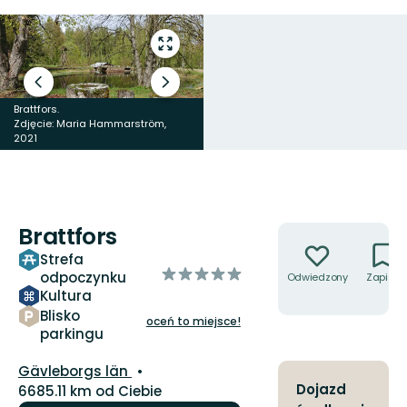
Przejdź
do
trybu
Poprzedni
Następny
pełnoekranowego
slajd
slajd
Brattfors.
Zdjęcie: Maria Hammarström,
2021
Brattfors
Brattfors
Akcje
Strefa
z
odpoczynku
Odwiedzony
Zapisz
5
Kultura
gwiazdek
Blisko
oceń to miejsce!
parkingu
Województwo:
Gävleborgs län
Dojazd
6685.11 km od Ciebie