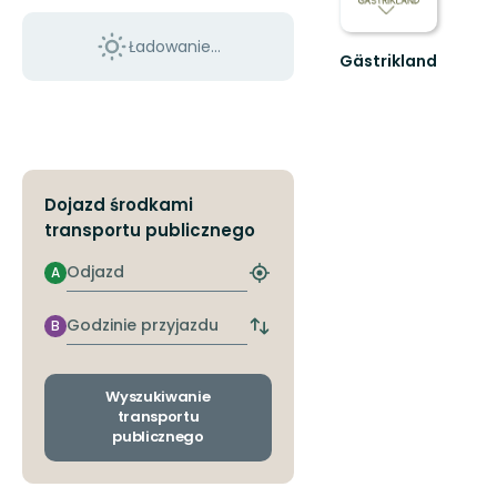
Ładowanie...
Gästrikland
Hitta
ditt
nästa
friluftsäventyr
i
Gästrikland!
Dojazd środkami
transportu publicznego
Odjazd
A
Znajdź
najbliższy
przystanek
Godzinie
B
Zmiana
przyjazdu
przystanków
odjazdu
i
Wyszukiwanie
przyjazdu
transportu
publicznego