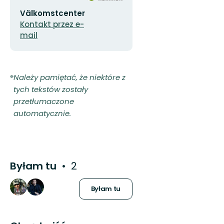
organizacji
Adres
Välkomstcenter
e-
mail
Kontakt przez e-
mail
Należy pamiętać, że niektóre z
tych tekstów zostały
przetłumaczone
automatycznie.
Byłam tu
2
Byłam tu