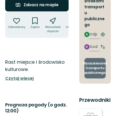
środkami
Zobacz na mapie
transport
u
Akcje
publiczne
go
Odwiedzony
Zapisz
Wskazówki
Udostępnij
dojazdu
Odjazd
A
Znajdź
najbliżs
przyst
Godzinie
B
Zmian
przyjazdu
przyst
odjazd
Opis
Rast miejsce i środowisko
i
Wyszukiwanie
przyjaz
transportu
kulturowe.
publicznego
Czytaj więcej
Przewodniki
Prognoza pogody (o godz.
12:00)