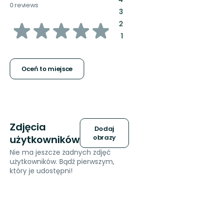
0 reviews
:
3
z
:
2
:
1
5
gwiazdek
Oceń to miejsce
Zdjęcia
Dodaj
użytkowników
obrazy
Nie ma jeszcze żadnych zdjęć
użytkowników. Bądź pierwszym,
który je udostępni!