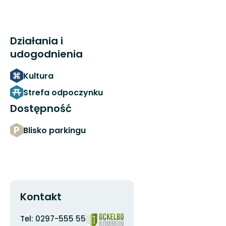
Działania i
udogodnienia
Kultura
Strefa odpoczynku
Dostępność
Blisko parkingu
Kontakt
Adres
Logotyp
Tel: 0297-555 55