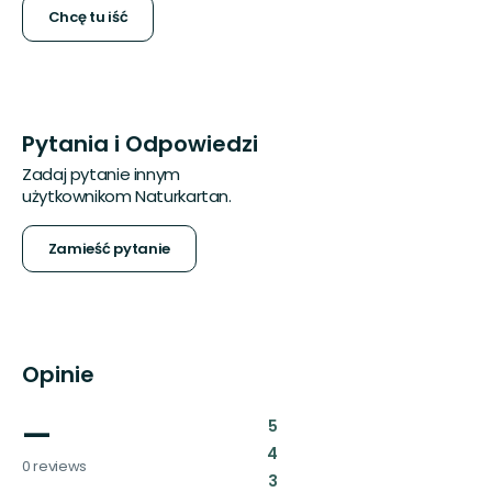
Chcę tu iść
Pytania i Odpowiedzi
Zadaj pytanie innym
użytkownikom Naturkartan.
Zamieść pytanie
Opinie
—
:
5
:
4
0 reviews
:
3