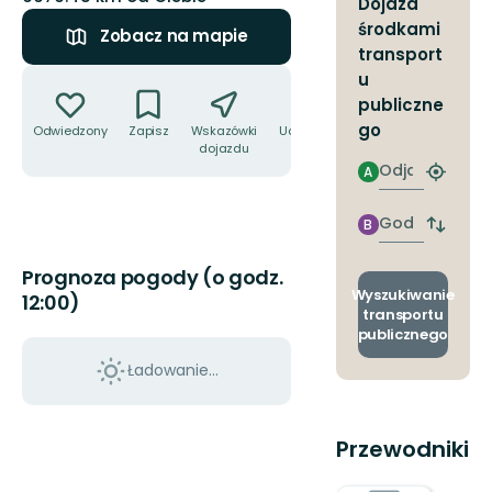
Dojazd
środkami
Zobacz na mapie
transport
Akcje
u
publiczne
go
Odwiedzony
Zapisz
Wskazówki
Udostępnij
dojazdu
Odjazd
A
Znajdź
najbliżs
przyst
Godzinie
B
Zmian
przyjazdu
przyst
odjazd
Prognoza pogody (o godz.
i
Wyszukiwanie
12:00)
przyjaz
transportu
publicznego
Ładowanie...
Przewodniki