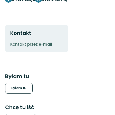
Kontakt
Adres
Kontakt przez e-mail
e-
mail
Byłam tu
Byłam tu
Chcę tu iść