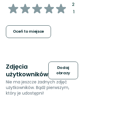
z
:
2
:
1
5
gwiazdek
Oceń to miejsce
Zdjęcia
Dodaj
użytkowników
obrazy
Nie ma jeszcze żadnych zdjęć
użytkowników. Bądź pierwszym,
który je udostępni!