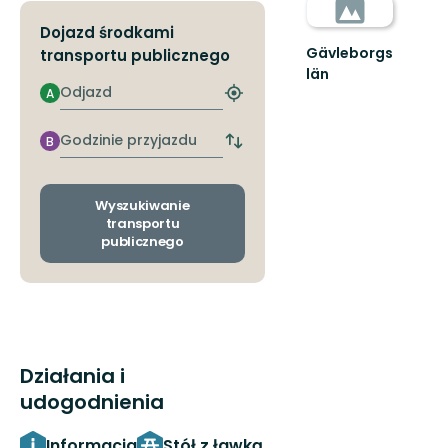
Dojazd środkami
Gävleborgs
transportu publicznego
län
Odjazd
A
Znajdź
najbliższy
przystanek
Godzinie
B
Zmiana
przyjazdu
przystanków
odjazdu
i
Wyszukiwanie
przyjazdu
transportu
publicznego
Działania i
udogodnienia
Informacja
Stół z ławką