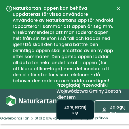
Naturkartan-appen kan behöva
Zamk
uppdateras för vissa användare
Användare av Naturkartans app för Android
rapporterar i sommar att appen är seg mm.
Vi rekommenderar att man raderar appen
helt från sin telefon i så fall och laddar ned
igen! Då skall den fungera bättre. Den
befintliga appen skall ersättas av en ny app
efter sommaren. Den gamla appen laddar
all data för hela landet lokalt i appen (för
att klara offline-läge) men det innebär att
den blir för stor för vissa telefoner - då
behöver den raderas och laddas ned igen!
Przeglądaj
Przewodniki
Województwa
Gminy
Zostań
klientem
Zarejestruj
Zaloguj
się
się
Gävleborgs län
Stół z ławką
Rastplats, Agön-Kråkön