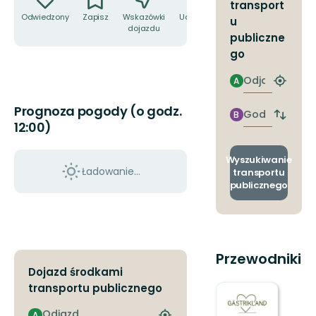
transport
Odwiedzony
Zapisz
Wskazówki
Udostępnij
u
dojazdu
publiczne
go
Odjazd
A
Znajdź
najbliżs
Prognoza pogody (o godz.
przyst
Godzinie
B
Zmian
12:00)
przyjazdu
przyst
odjazd
i
Wyszukiwanie
przyjaz
Ładowanie...
transportu
publicznego
Przewodniki
Dojazd środkami
transportu publicznego
Odjazd
A