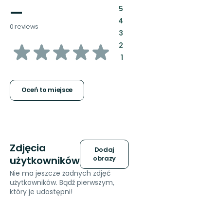
—
:
5
:
4
0 reviews
:
3
z
:
2
:
1
5
gwiazdek
Oceń to miejsce
Zdjęcia
Dodaj
użytkowników
obrazy
Nie ma jeszcze żadnych zdjęć
użytkowników. Bądź pierwszym,
który je udostępni!