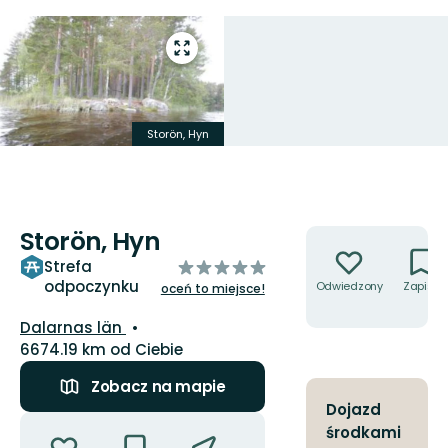
Przejdź
do
trybu
pełnoekranowego
Storön, Hyn
Storön, Hyn
Akcje
z
Strefa
odpoczynku
5
Odwiedzony
Zapisz
oceń to miejsce!
gwiazdek
Województwo:
Dalarnas län
6674.19 km od Ciebie
Zobacz na mapie
Dojazd
Akcje
środkami