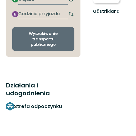
Znajdź
najbliższy
Gästrikland
przystanek
Godzinie
B
Zmiana
Hitta
przyjazdu
przystanków
ditt
odjazdu
nästa
i
Wyszukiwanie
friluftsäventyr
przyjazdu
transportu
i
publicznego
Gästrikland!
Działania i
udogodnienia
Strefa odpoczynku