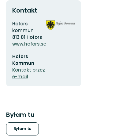
Kontakt
Adres
Logotyp
Hofors
organizacji
kommun
813 81 Hofors
www.hofors.se
Adres
Hofors
e-
mail
Kommun
Kontakt przez
e-mail
Byłam tu
Byłam tu