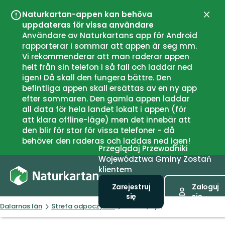
Naturkartan-appen kan behöva
Zamk
uppdateras för vissa användare
Användare av Naturkartans app för Android
rapporterar i sommar att appen är seg mm.
Vi rekommenderar att man raderar appen
helt från sin telefon i så fall och laddar ned
igen! Då skall den fungera bättre. Den
befintliga appen skall ersättas av en ny app
efter sommaren. Den gamla appen laddar
all data för hela landet lokalt i appen (för
att klara offline-läge) men det innebär att
den blir för stor för vissa telefoner - då
behöver den raderas och laddas ned igen!
Przeglądaj
Przewodniki
Województwa
Gminy
Zostań
klientem
Zarejestruj
Zaloguj
się
się
Dalarnas län
Strefa odpoczynku
Storön, Hyn