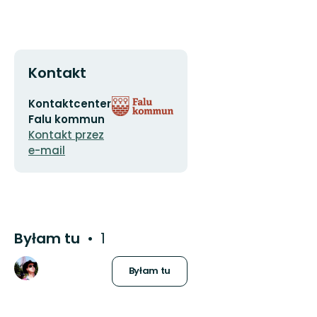
Kontakt
Adres
Logotyp
Kontaktcenter
e-
organizacji
Falu kommun
mail
Kontakt przez
e-mail
Byłam tu
1
Byłam tu