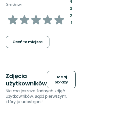
:
4
0 reviews
:
3
z
:
2
:
1
5
gwiazdek
Oceń to miejsce
Zdjęcia
Dodaj
użytkowników
obrazy
Nie ma jeszcze żadnych zdjęć
użytkowników. Bądź pierwszym,
który je udostępni!