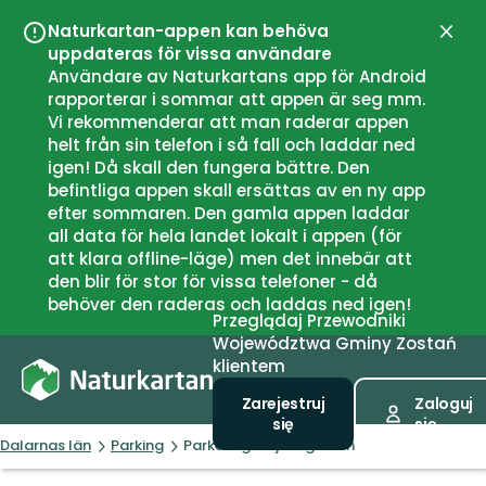
Naturkartan-appen kan behöva
Zamk
uppdateras för vissa användare
Användare av Naturkartans app för Android
rapporterar i sommar att appen är seg mm.
Vi rekommenderar att man raderar appen
helt från sin telefon i så fall och laddar ned
igen! Då skall den fungera bättre. Den
befintliga appen skall ersättas av en ny app
efter sommaren. Den gamla appen laddar
all data för hela landet lokalt i appen (för
att klara offline-läge) men det innebär att
den blir för stor för vissa telefoner - då
behöver den raderas och laddas ned igen!
Przeglądaj
Przewodniki
Województwa
Gminy
Zostań
klientem
Zarejestruj
Zaloguj
się
się
Dalarnas län
Parking
Parkering Urfjällsgruvan