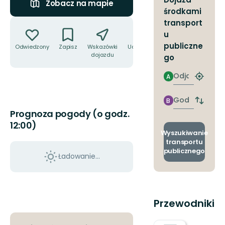
Zobacz na mapie
środkami
Akcje
transport
u
publiczne
Odwiedzony
Zapisz
Wskazówki
Udostępnij
dojazdu
go
Odjazd
A
Znajdź
najbliżs
przyst
Godzinie
B
Zmian
przyjazdu
Prognoza pogody (o godz.
przyst
odjazd
12:00)
i
Wyszukiwanie
przyjaz
transportu
publicznego
Ładowanie...
Przewodniki