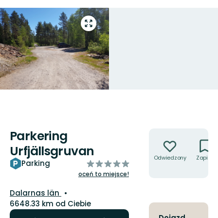
Przejdź
do
trybu
pełnoekranowego
Parkering
Akcje
Urfjällsgruvan
Odwiedzony
Zapisz
z
Parking
5
oceń to miejsce!
gwiazdek
Województwo:
Dalarnas län
6648.33 km od Ciebie
Dojazd