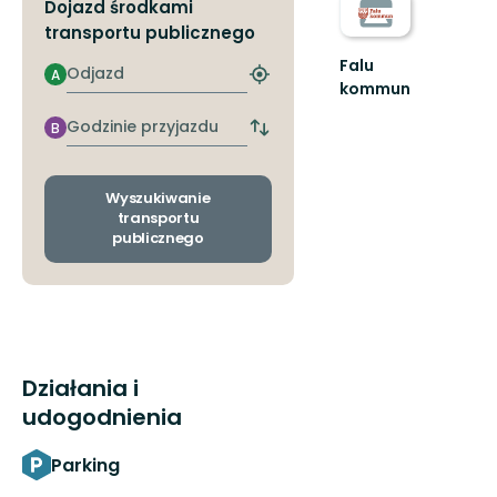
Dojazd środkami
transportu publicznego
Falu
Odjazd
A
Znajdź
kommun
najbliższy
Välkommen
przystanek
Godzinie
B
ut
Zmiana
przyjazdu
i
przystanków
äventyret!
odjazdu
i
Wyszukiwanie
przyjazdu
transportu
publicznego
Działania i
udogodnienia
Parking