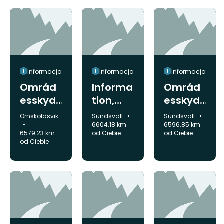
naturre
servat
Informacja
Informacja
Informacja
Områd
Informa
Områd
esskyd
tion,
esskyd
dsinfor
Storber
dsinfor
Gmina:
Gmina:
Gmina:
Örnsköldsvik
Sundsvall
Sundsvall
mation,
get
mation,
6604.18 km
6596.85 km
6579.23 km
od Ciebie
od Ciebie
Hemlin
Sundsjö
od Ciebie
gsån
åsen