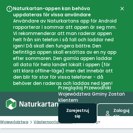
Naturkartan-appen kan behöva
Zamk
uppdateras för vissa användare
Användare av Naturkartans app för Android
rapporterar i sommar att appen är seg mm.
Vi rekommenderar att man raderar appen
helt från sin telefon i så fall och laddar ned
igen! Då skall den fungera bättre. Den
befintliga appen skall ersättas av en ny app
efter sommaren. Den gamla appen laddar
all data för hela landet lokalt i appen (för
att klara offline-läge) men det innebär att
den blir för stor för vissa telefoner - då
behöver den raderas och laddas ned igen!
Przeglądaj
Przewodniki
Województwa
Gminy
Zostań
klientem
Zarejestruj
Zaloguj
się
się
Województwa
Västernorrlands län
Informacja