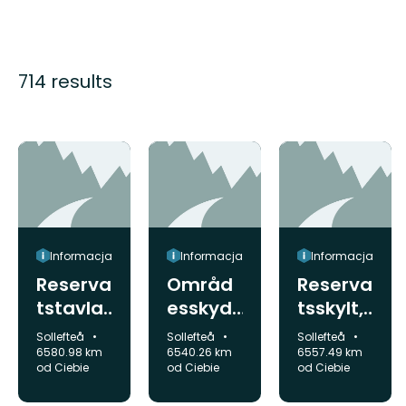
714 results
Informacja
Informacja
Informacja
Reserva
Områd
Reserva
tstavla,
esskyd
tsskylt,
Hjältab
dsinfor
Rågsve
Gmina:
Gmina:
Gmina:
Sollefteå
Sollefteå
Sollefteå
erget
mation,
djeberg
6580.98 km
6540.26 km
6557.49 km
od Ciebie
od Ciebie
od Ciebie
Röåfors
et
arnas