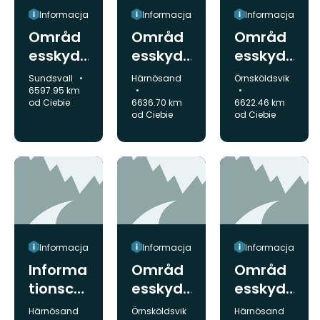
Informacja
Informacja
Informacja
Områd
Områd
Områd
esskyd
esskyd
esskyd
dsinfor
dsinfor
dsinfor
Gmina:
Gmina:
Gmina:
Sundsvall
Härnösand
Örnsköldsvik
mation,
mation,
mation,
6597.95 km
od Ciebie
6636.70 km
6622.46 km
Sundsjö
Brånså
Herrber
od Ciebie
od Ciebie
åsen
n
gsliden
Informacja
Informacja
Informacja
Informa
Områd
Områd
tionsce
esskyd
esskyd
ntral,
dsinfor
dsinfor
Gmina:
Gmina:
Gmina:
Härnösand
Örnsköldsvik
Härnösand