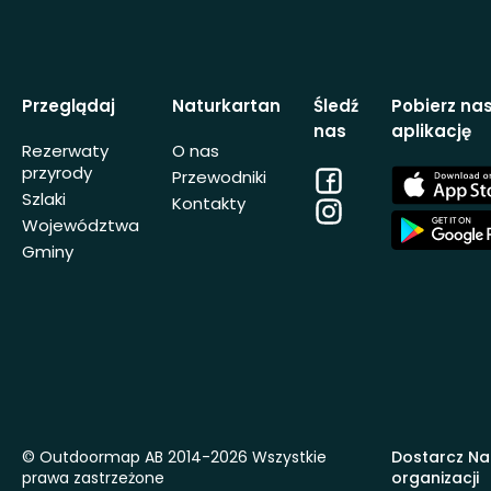
Przeglądaj
Naturkartan
Śledź
Pobierz na
nas
aplikację
Rezerwaty
O nas
przyrody
Facebook
App
Przewodniki
Store
Szlaki
Kontakty
Instagram
App
Województwa
Store
Gminy
© Outdoormap AB 2014-2026 Wszystkie
Dostarcz Na
prawa zastrzeżone
organizacji