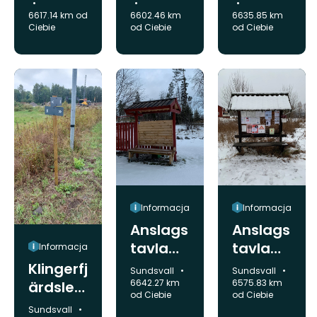
Västan
mation,
mation,
6617.14 km od
6602.46 km
6635.85 km
åfallet
Hemlin
Brånså
Ciebie
od Ciebie
od Ciebie
gsån
n
Informacja
Informacja
Anslags
Anslags
tavla
tavla
Informacja
Spikarn
Gimåfo
Klingerfj
Gmina:
Gmina:
Sundsvall
Sundsvall
a
rs
6642.27 km
6575.83 km
ärdsled
od Ciebie
od Ciebie
en 10
Gmina:
Sundsvall