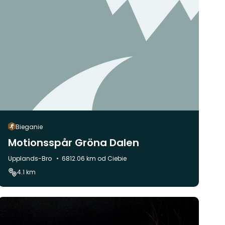
Bieganie
Motionsspår Gröna Dalen
Gmina:
Upplands-Bro
6812.06 km od Ciebie
4.1 km