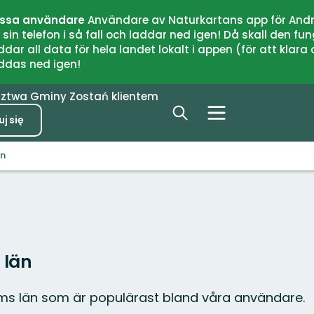
issa användare
Användare av Naturkartans app för Andr
n telefon i så fall och laddar ned igen! Då skall den fun
 all data för hela landet lokalt i appen (för att klara of
addas ned igen!
dztwa
Gminy
Zostań klientem
j się
än
 län
lms län som är populärast bland våra användare.