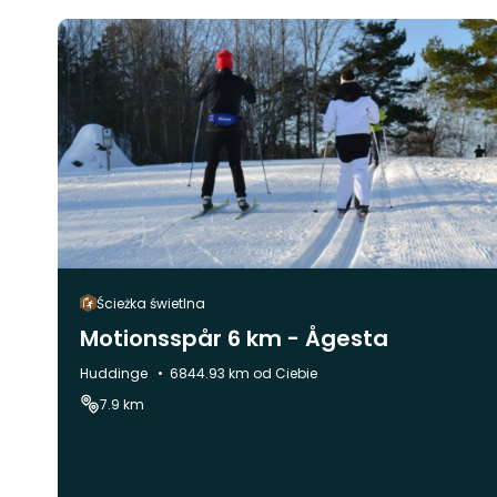
Ścieżka świetlna
Motionsspår 6 km - Ågesta
Gmina:
Huddinge
6844.93 km od Ciebie
7.9 km