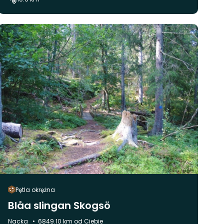
Pętla okrężna
Blåa slingan Skogsö
Gmina:
Nacka
6849.10 km od Ciebie