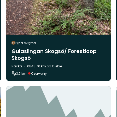
Pętla okrężna
Gulaslingan Skogsö/ Forestloop
Skogsö
Gmina:
Nacka
6848.76 km od Ciebie
Trudność:
3.7 km
Czerwony