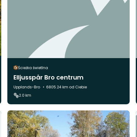
Ścieżka świetlna
Elljusspår Bro centrum
Gmina:
Upplands-Bro
6805.24 km od Ciebie
2.0 km