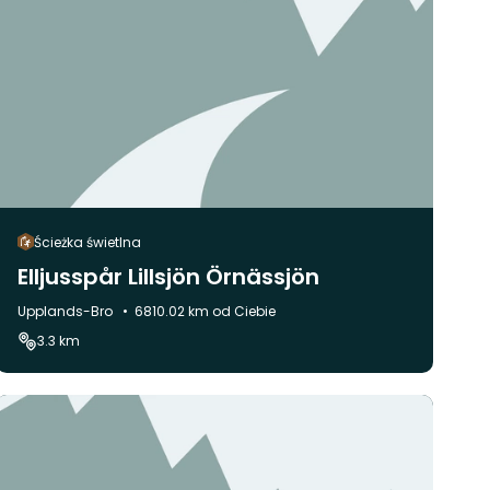
Ścieżka świetlna
Elljusspår Lillsjön Örnässjön
Gmina:
Upplands-Bro
6810.02 km od Ciebie
3.3 km