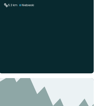
Trudność:
5.3 km
Niebieski