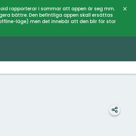
oid rapporterar i sommar att appen är seg mm.
Zamk
gera bättre. Den befintliga appen skall ersättas
fline-läge) men det innebär att den blir för stor
Udostępn