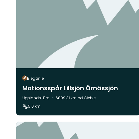
Bieganie
Motionsspår Lillsjön Örnässjön
Gmina:
Upplands-Bro
6809.31 km od Ciebie
5.0 km