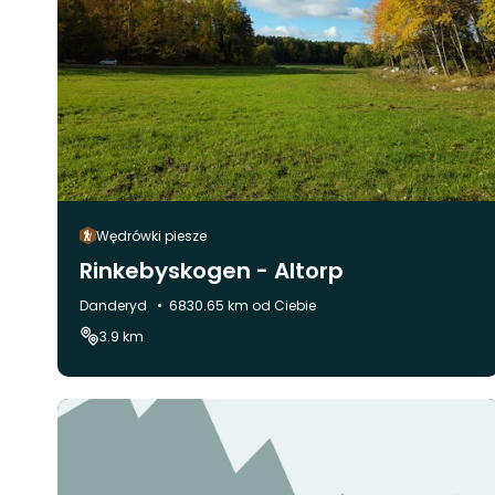
Wędrówki piesze
Rinkebyskogen - Altorp
Gmina:
Danderyd
6830.65 km od Ciebie
3.9 km