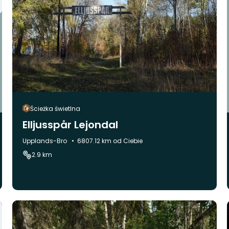
Ścieżka świetlna
Elljusspår Lejondal
Gmina:
Upplands-Bro
6807.12 km od Ciebie
2.9 km