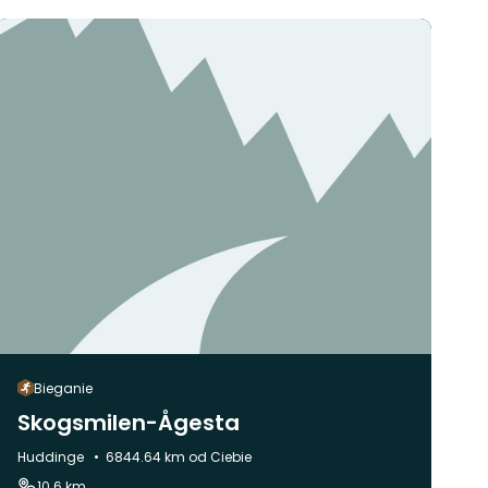
Bieganie
Skogsmilen-Ågesta
Gmina:
Huddinge
6844.64 km od Ciebie
10.6 km