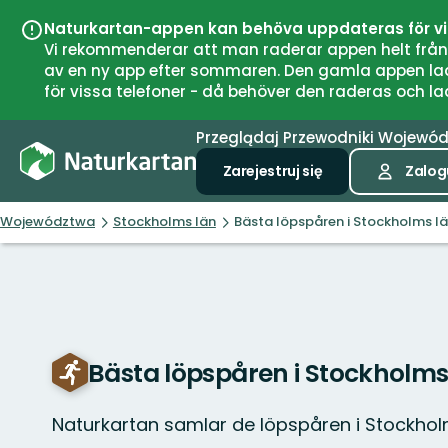
Naturkartan-appen kan behöva uppdateras för v
Vi rekommenderar att man raderar appen helt från si
av en ny app efter sommaren. Den gamla appen laddar
för vissa telefoner - då behöver den raderas och l
Przeglądaj
Przewodniki
Wojewó
Zarejestruj się
Zalogu
Województwa
Stockholms län
Bästa löpspåren i Stockholms l
Bästa löpspåren i Stockholms
Naturkartan samlar de löpspåren i Stockho