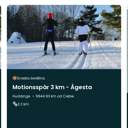
Ścieżka świetlna
Motionsspår 3 km - Ågesta
Gmina:
Huddinge
6844.93 km od Ciebie
3.2 km