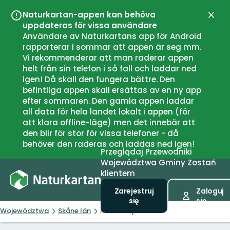
Naturkartan-appen kan behöva
Zamk
uppdateras för vissa användare
Användare av Naturkartans app för Android
rapporterar i sommar att appen är seg mm.
Vi rekommenderar att man raderar appen
helt från sin telefon i så fall och laddar ned
igen! Då skall den fungera bättre. Den
befintliga appen skall ersättas av en ny app
efter sommaren. Den gamla appen laddar
all data för hela landet lokalt i appen (för
att klara offline-läge) men det innebär att
den blir för stor för vissa telefoner - då
behöver den raderas och laddas ned igen!
Przeglądaj
Przewodniki
Województwa
Gminy
Zostań
klientem
Zarejestruj
Zaloguj
się
się
Województwa
Skåne län
Informacja