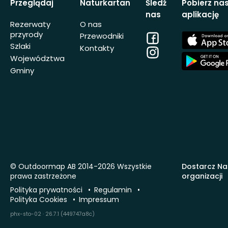
Przeglądaj
Naturkartan
Śledź
Pobierz na
nas
aplikację
Rezerwaty
O nas
przyrody
Facebook
App
Przewodniki
Store
Szlaki
Kontakty
Instagram
App
Województwa
Store
Gminy
© Outdoormap AB 2014-2026 Wszystkie
Dostarcz Na
prawa zastrzeżone
organizacji
Polityka prywatności
Regulamin
Polityka Cookies
Impressum
phx-sto-02 · 26.7.1 (449747a8c)