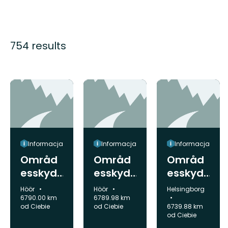
754 results
Informacja
Informacja
Informacja
Områd
Områd
Områd
esskyd
esskyd
esskyd
dsinfor
dsinfor
dsinfor
Gmina:
Gmina:
Gmina:
Höör
Höör
Helsingborg
mation,
mation,
mation,
6790.00 km
6789.98 km
od Ciebie
od Ciebie
6739.88 km
Bjäret
Bjäret
Tursköp
od Ciebie
sskoge