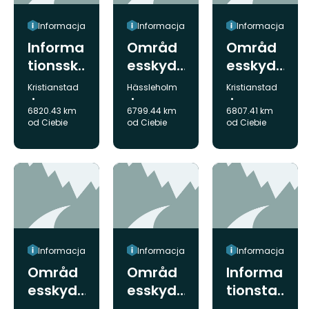
at
at
Informacja
Informacja
Informacja
Informa
Områd
Områd
tionssk
esskyd
esskyd
ylt om
dsinfor
dsinfor
Gmina:
Gmina:
Gmina:
Kristianstad
Hässleholm
Kristianstad
naturre
mation,
mation,
6820.43 km
6799.44 km
6807.41 km
servate
Örnabjä
Linderö
od Ciebie
od Ciebie
od Ciebie
t,
r
dsåsen
Fjällmos
s
sen
nordslu
ttning
Informacja
Informacja
Informacja
Områd
Områd
Informa
esskyd
esskyd
tionsta
dsinfor
dsinfor
vla -