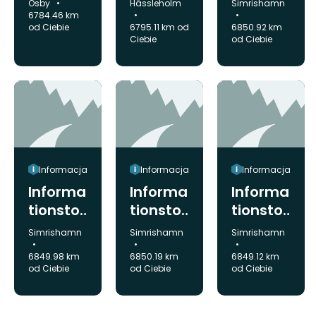
Gmina:
Gmina:
Gmina:
Osby
Hässleholm
Simrishamn
mation,
mation,
Nationa
6784.46 km
od Ciebie
6795.11 km od
6850.92 km
Ravnar
Essesto
lparken,
Ciebie
od Ciebie
p
rp
Stenshu
vud
Informacja
Informacja
Informacja
Informa
Informa
Informa
tionstor
tionstor
tionstor
g -
g -
g -
Gmina:
Gmina:
Gmina:
Simrishamn
Simrishamn
Simrishamn
Nationa
Nationa
Nationa
6849.98 km
6850.19 km
6849.12 km
lparken,
lparken,
lparken,
od Ciebie
od Ciebie
od Ciebie
Stenshu
södra
Stenshu
vud
entrén ,
vud