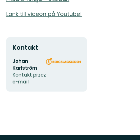
Länk till videon på Youtube!
Kontakt
Adres
Logotyp
Johan
e-
organizacji
Karlström
mail
Kontakt przez
e-mail