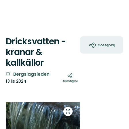
Dricksvatten -
Akcje
Udostępnij
kranar &
kallkällor
Bergslagsleden
13 lis 2024
Udostępnij
Zdjęcia
Aby odtworzyć ten fi
zezwolić na używan
Przejdź
do
cookie i udostępnieni
trybu
serwisowi YouT
pełnoekranowego