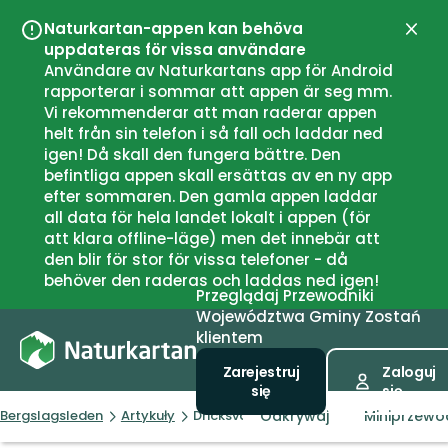
Naturkartan-appen kan behöva
Zamk
uppdateras för vissa användare
Användare av Naturkartans app för Android
rapporterar i sommar att appen är seg mm.
Vi rekommenderar att man raderar appen
helt från sin telefon i så fall och laddar ned
igen! Då skall den fungera bättre. Den
befintliga appen skall ersättas av en ny app
efter sommaren. Den gamla appen laddar
all data för hela landet lokalt i appen (för
att klara offline-läge) men det innebär att
den blir för stor för vissa telefoner - då
behöver den raderas och laddas ned igen!
Przeglądaj
Przewodniki
Województwa
Gminy
Zostań
klientem
Zarejestruj
Zaloguj
się
się
Odkrywaj
Miniprzewod
Bergslagsleden
Artykuły
Dricksvatten - kranar & kallkällor