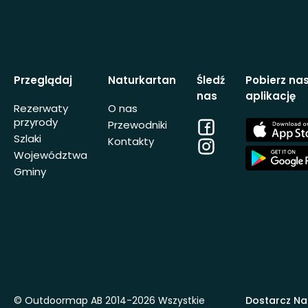
Przeglądaj
Naturkartan
Śledź
Pobierz na
nas
aplikację
Rezerwaty
O nas
przyrody
Facebook
App
Przewodniki
Store
Szlaki
Kontakty
Instagram
App
Województwa
Store
Gminy
© Outdoormap AB 2014-2026 Wszystkie
Dostarcz Na