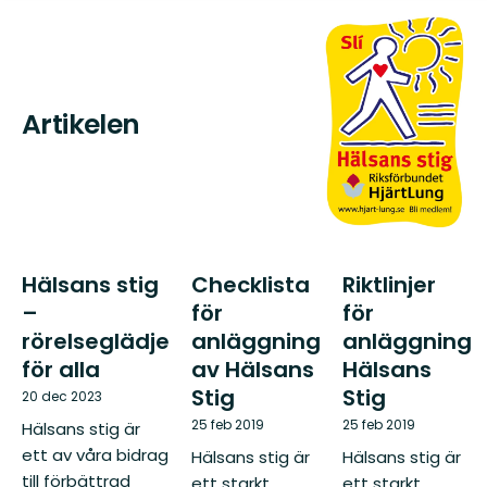
Artikelen
Hälsans stig
Checklista
Riktlinjer
–
för
för
rörelseglädje
anläggning
anläggning
för alla
av Hälsans
Hälsans
Stig
Stig
20 dec 2023
25 feb 2019
25 feb 2019
Hälsans stig är
ett av våra bidrag
Hälsans stig är
Hälsans stig är
till förbättrad
ett starkt
ett starkt