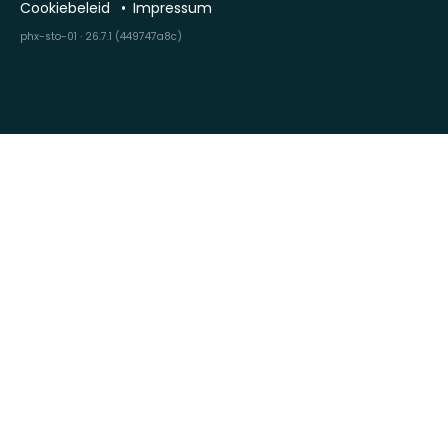
Cookiebeleid
Impressum
phx-sto-01 · 26.7.1 (449747a8c)