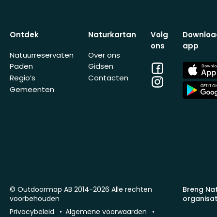
Ontdek
Naturkartan
Volg
Downloa
ons
app
Natuurreservaten
Over ons
Facebook
App
Paden
Gidsen
Store
Regio’s
Contacten
Instagram
App
Gemeenten
Store
© Outdoormap AB 2014-2026 Alle rechten
Breng Na
voorbehouden
organisat
Privacybeleid
Algemene voorwaarden