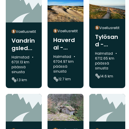
Vaellusreitit
Vaellusreitit
Vaellusreitit
Tylösan
Haverd
Vandrin
d -
al -
gsled
Halmst
Kunta:
Tylösan
Halmstad
1,3 km
Kunta:
Halmstad
Kunta:
Halmstad
ad C,
6712.65 km
d,
6704.97 km
6731.13 km
päässä
Halland
päässä
päässä
sinusta
Halland
sinusta
sinusta
sleden
sleden
14.6 km
12.7 km
1.3 km