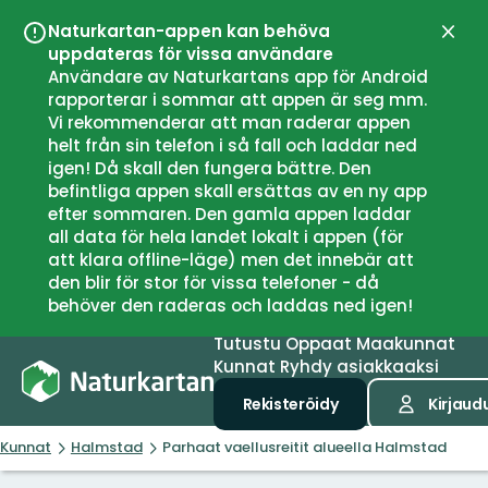
Naturkartan-appen kan behöva
Sulje
uppdateras för vissa användare
Användare av Naturkartans app för Android
rapporterar i sommar att appen är seg mm.
Vi rekommenderar att man raderar appen
helt från sin telefon i så fall och laddar ned
igen! Då skall den fungera bättre. Den
befintliga appen skall ersättas av en ny app
efter sommaren. Den gamla appen laddar
all data för hela landet lokalt i appen (för
att klara offline-läge) men det innebär att
den blir för stor för vissa telefoner - då
behöver den raderas och laddas ned igen!
Tutustu
Oppaat
Maakunnat
Kunnat
Ryhdy asiakkaaksi
Rekisteröidy
Kirjaud
Kunnat
Halmstad
Parhaat vaellusreitit alueella Halmstad