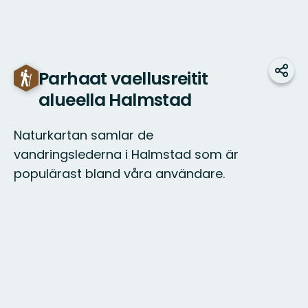
Parhaat vaellusreitit
Jaa
alueella Halmstad
Naturkartan samlar de
vandringslederna i Halmstad som är
populärast bland våra användare.
Kartta