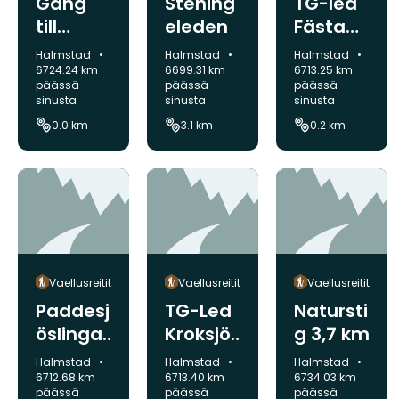
Gång
Stening
TG-led
till
eleden
Fästam
utsikt
paåsen
Kunta:
Kunta:
Kunta:
Halmstad
Halmstad
Halmstad
250 m
6724.24 km
6699.31 km
6713.25 km
päässä
päässä
päässä
sinusta
sinusta
sinusta
0.0 km
3.1 km
0.2 km
Vaellusreitit
Vaellusreitit
Vaellusreitit
Paddesj
TG-Led
Natursti
öslinga
Kroksjö
g 3,7 km
n 3,1 km
n 1 km
Kunta:
Kunta:
Kunta:
Halmstad
Halmstad
Halmstad
6712.68 km
6713.40 km
6734.03 km
päässä
päässä
päässä