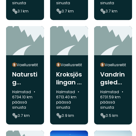
sinusta
sinusta
sinusta
3.1 km
0.7 km
3.7 km
Vaellusreitit
Vaellusreitit
Vaellusreitit
Natursti
Kroksjös
Vandrin
g
lingan 1
gsled
genväg
km
till
Kunta:
Kunta:
Kunta:
Halmstad
Halmstad
Halmstad
1 mars -
utsiktsp
6734.10 km
6713.40 km
6731.59 km
päässä
päässä
päässä
31 maj
unkt
sinusta
sinusta
sinusta
700 m
0.7 km
0.9 km
0.5 km