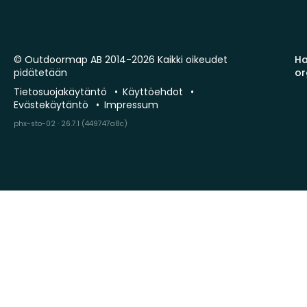
© Outdoormap AB 2014-2026 Kaikki oikeudet
Ha
pidätetään
or
Tietosuojakäytäntö
Käyttöehdot
Evästekäytäntö
Impressum
phx-sto-02 · 26.7.1 (449747a8c)