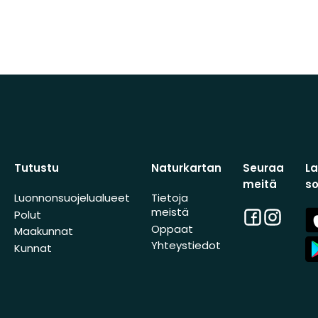
Tutustu
Naturkartan
Seuraa
L
meitä
s
Luonnonsuojelualueet
Tietoja
meistä
Facebook
Instagra
A
Polut
St
Oppaat
Maakunnat
A
Yhteystiedot
Kunnat
St