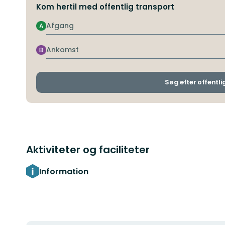
Kom hertil med offentlig transport
Afgang
A
Ankomst
B
Søg efter offentli
Aktiviteter og faciliteter
Information