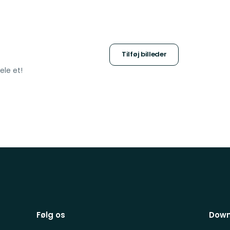
Tilføj billeder
ele et!
Følg os
Down