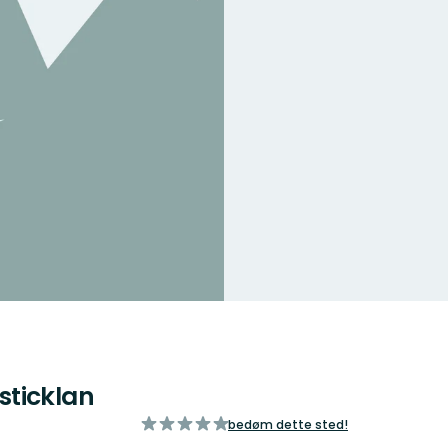
sticklan
ud
bedøm dette sted!
af