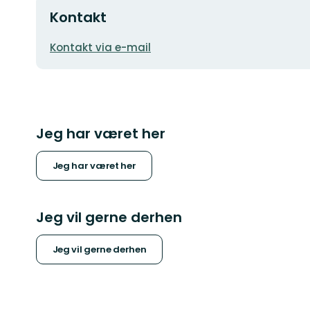
Kontakt
E-
Kontakt via e-mail
mailadresse
Jeg har været her
Jeg har været her
Jeg vil gerne derhen
Jeg vil gerne derhen