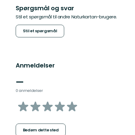
Spørgsmål og svar
Stil et spørgsmål til andre Naturkartan-brugere.
Stil et spørgsmål
Anmeldelser
—
0 anmeldelser
ud
af
5
Bedøm dette sted