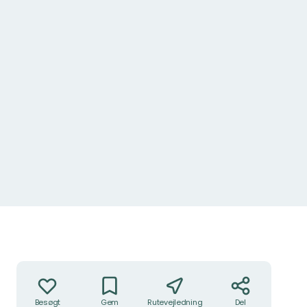
Handlinger
Besøgt
Gem
Rutevejledning
Del