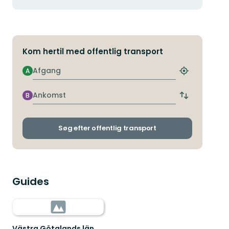
Kom hertil med offentlig transport
Afgang
A
Find
det
nærmeste
Ankomst
B
Skift
stoppested
afgangs-
og
ankomststop
Søg efter offentlig transport
Guides
Västra Götalands län