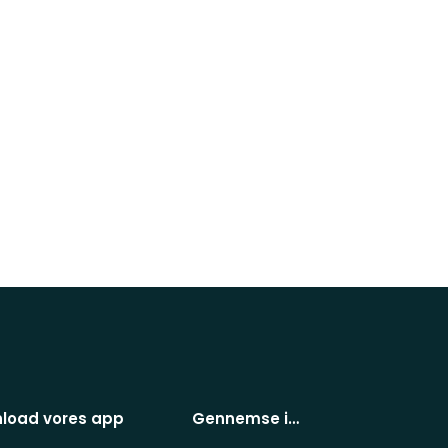
load vores app
Gennemse i…