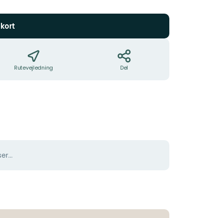
5
stjerner
kort
Rutevejledning
Del
er...