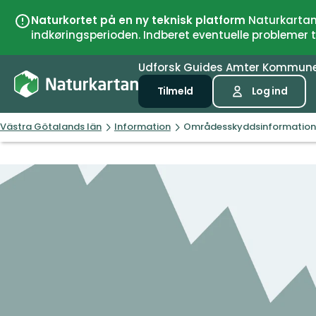
Naturkortet på en ny teknisk platform
Naturkartan 
indkøringsperioden. Indberet eventuelle problemer
Udforsk
Guides
Amter
Kommun
Tilmeld
Log ind
Västra Götalands län
Information
Områdesskyddsinformation, 