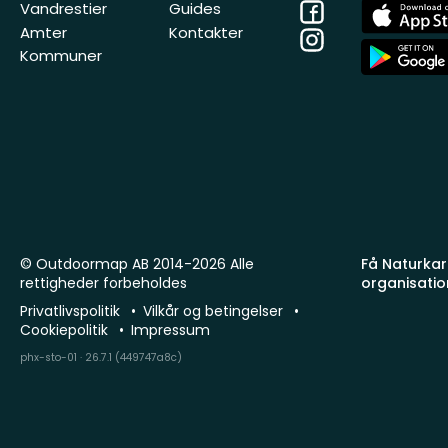
Facebook
App
Vandrestier
Guides
Store
Amter
Kontakter
Instagram
App
Kommuner
Store
© Outdoormap AB 2014-2026 Alle
Få Naturkart
rettigheder forbeholdes
organisatio
Privatlivspolitik
Vilkår og betingelser
Cookiepolitik
Impressum
phx-sto-01 · 26.7.1 (449747a8c)