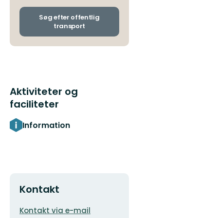
og
ankomststoppesteder
Søg efter offentlig
transport
Aktiviteter og
faciliteter
Information
Kontakt
E-
Kontakt via e-mail