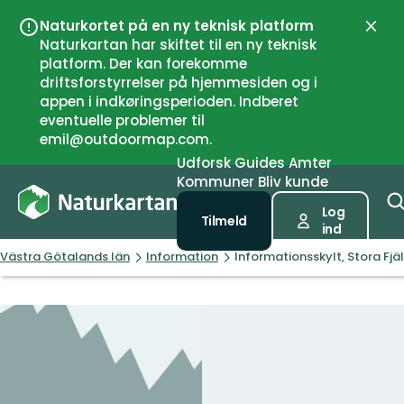
Naturkortet på en ny teknisk platform
Luk
Naturkartan har skiftet til en ny teknisk
platform. Der kan forekomme
driftsforstyrrelser på hjemmesiden og i
appen i indkøringsperioden. Indberet
eventuelle problemer til
emil@outdoormap.com.
Udforsk
Guides
Amter
Kommuner
Bliv kunde
Log
Tilmeld
ind
Västra Götalands län
Information
Informationsskylt, Stora Fjäl