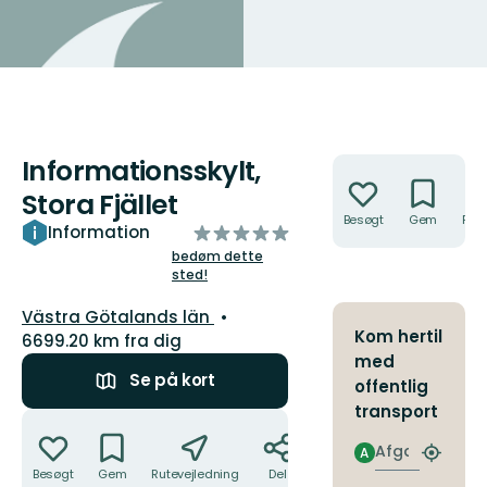
Informationsskylt,
Handlinger
Stora Fjället
Besøgt
Gem
Rute
ud
Information
af
bedøm dette
sted!
5
stjerner
Amt:
Västra Götalands län
Kom hertil
6699.20 km fra dig
med
Se på kort
offentlig
transport
Handlinger
Afgang
A
Find
Besøgt
Gem
Rutevejledning
Del
det