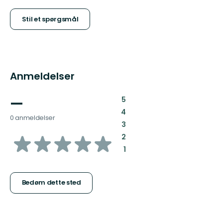
Stil et spørgsmål
Anmeldelser
—
:
5
:
4
0 anmeldelser
:
3
ud
:
2
:
1
af
5
Bedøm dette sted
stjerner