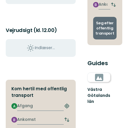
nærme
Ankomst
B
Skift
stoppe
afgang
og
ankoms
Søg efter
offentlig
Vejrudsigt (kl. 12.00)
transport
Indlæser...
Guides
Kom hertil med offentlig
Västra
transport
Götalands
län
Afgang
A
Find
det
nærmeste
Ankomst
B
Skift
stoppested
afgangs-