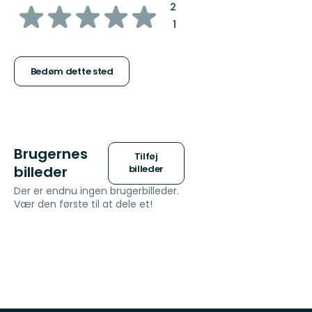
ud
:
2
:
1
af
5
Bedøm dette sted
stjerner
Brugernes
Tilføj
billeder
billeder
Der er endnu ingen brugerbilleder.
Vær den første til at dele et!