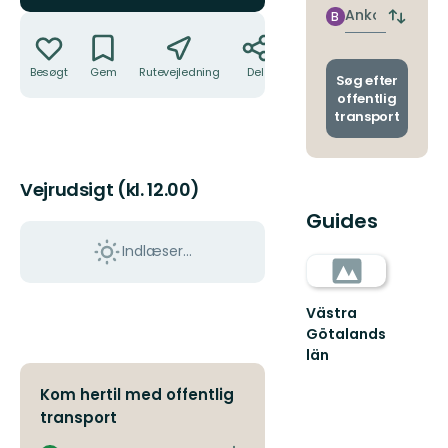
nærme
Ankomst
B
Handlinger
Skift
stoppe
afgang
og
Besøgt
Gem
Rutevejledning
Del
ankoms
Søg efter
offentlig
transport
Vejrudsigt (kl. 12.00)
Guides
Indlæser...
Västra
Götalands
län
Kom hertil med offentlig
transport