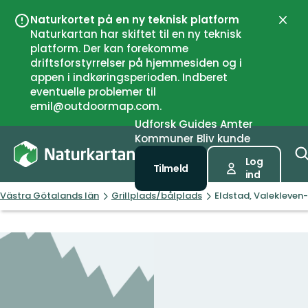
Naturkortet på en ny teknisk platform
Luk
Naturkartan har skiftet til en ny teknisk
platform. Der kan forekomme
driftsforstyrrelser på hjemmesiden og i
appen i indkøringsperioden. Indberet
eventuelle problemer til
emil@outdoormap.com.
Udforsk
Guides
Amter
Kommuner
Bliv kunde
Log
Tilmeld
ind
Västra Götalands län
Grillplads/bålplads
Eldstad, Valekleve