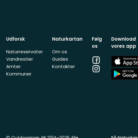
Udforsk
Naturkartan
Følg
Download
os
vores app
Naturreservater
Om os
Facebook
App
Vandrestier
Guides
Store
Amter
Kontakter
Instagram
App
Kommuner
Store
© Outdoormap AB 2014-2026 Alle
Få Naturkart