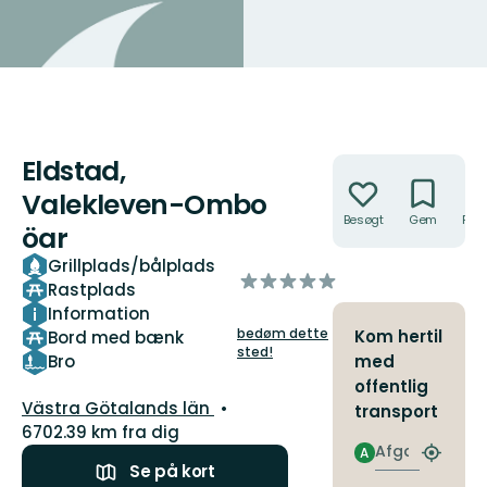
Eldstad,
Handlinger
Valekleven-Ombo
Besøgt
Gem
Rute
öar
Grillplads/bålplads
ud
Rastplads
af
Information
5
bedøm dette
Kom hertil
Bord med bænk
stjerner
sted!
Bro
med
offentlig
Amt:
Västra Götalands län
transport
6702.39 km fra dig
Afgang
A
Find
Se på kort
det