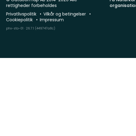
rettigheder forbeholdes
organisatio
Privatlivspolitik
Vilkår og betingelser
Cookiepolitik
Impressum
phx-sto-01 · 26.7.1 (449747a8c)