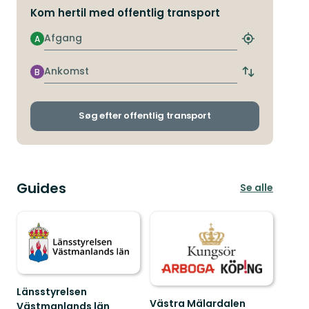
Kom hertil med offentlig transport
Afgang
A
Find
det
nærmeste
Ankomst
B
Skift
stoppested
afgangs-
og
ankomststop
Søg efter offentlig transport
Guides
Se alle
Länsstyrelsen
Västra Mälardalen
Västmanlands län