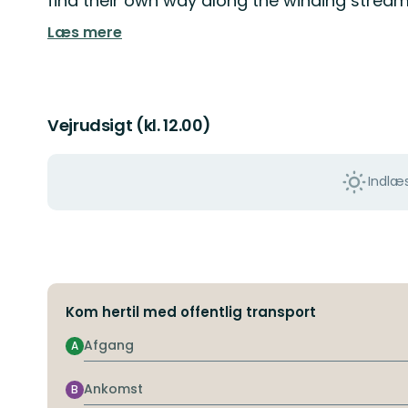
find their own way along the winding stream
Læs mere
Vejrudsigt (kl. 12.00)
Indlæs
Kom hertil med offentlig transport
Afgang
A
Ankomst
B