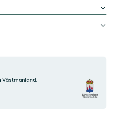
Organisationens
n Västmanland.
logotype