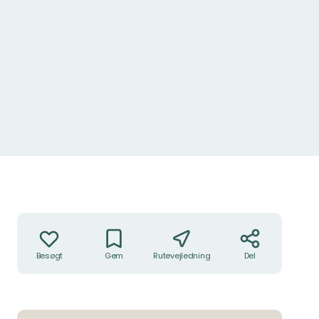
Foto: Ulrika Mogren
Handlinger
Besøgt
Gem
Rutevejledning
Del