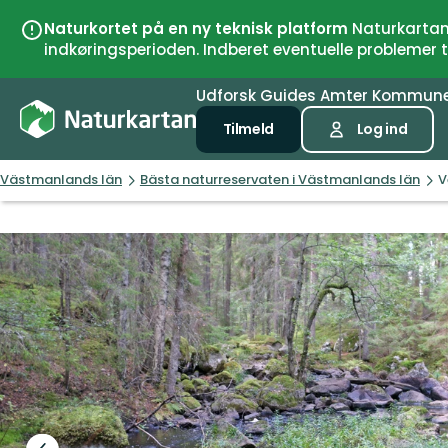
Naturkortet på en ny teknisk platform
Naturkartan 
indkøringsperioden. Indberet eventuelle problemer
Udforsk
Guides
Amter
Kommun
Tilmeld
Log ind
Västmanlands län
Bästa naturreservaten i Västmanlands län
V