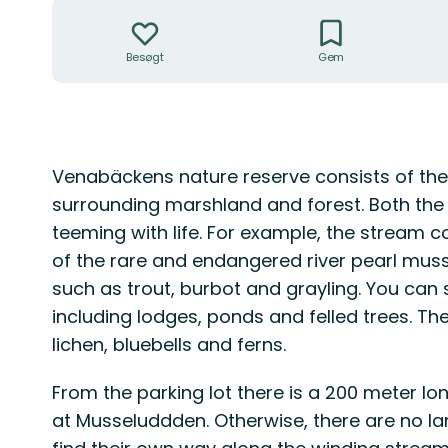
Handlinger
Besøgt
Gem
Beskrivelse
Venabäckens nature reserve consists of the
surrounding marshland and forest. Both the
teeming with life. For example, the stream co
of the rare and endangered river pearl mussel
such as trout, burbot and grayling. You can 
including lodges, ponds and felled trees. T
lichen, bluebells and ferns.
From the parking lot there is a 200 meter l
at Musseluddden. Otherwise, there are no l