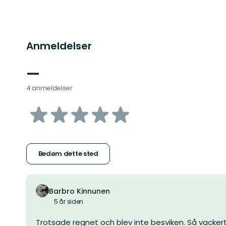
Anmeldelser
—
4 anmeldelser
ud
af
5
Bedøm dette sted
stjerner
Barbro Kinnunen
5 år siden
Trotsade regnet och blev inte besviken. Så vackert h