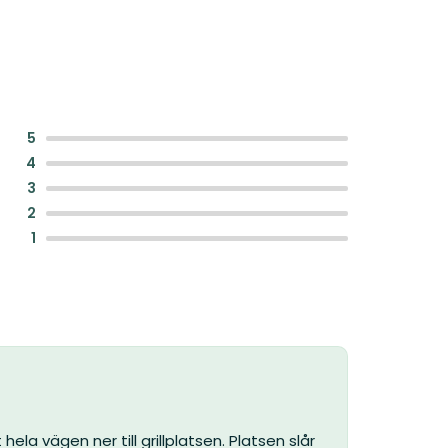
:
5
:
4
:
3
:
2
:
1
ela vägen ner till grillplatsen. Platsen slår