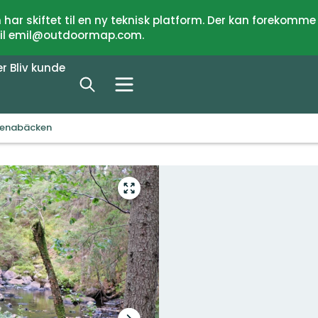
har skiftet til en ny teknisk platform. Der kan forekomme
 til emil@outdoormap.com.
er
Bliv kunde
enabäcken
Gå
til
fuld
skærm