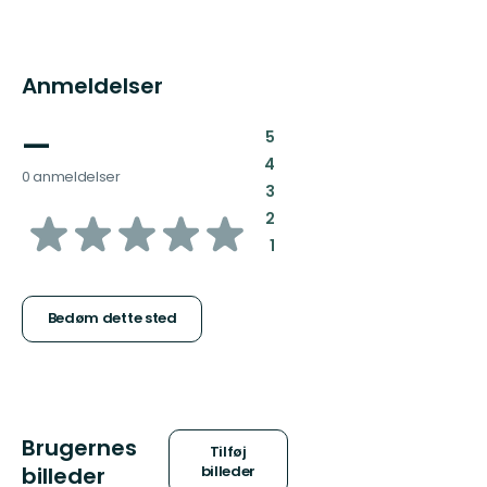
Anmeldelser
—
:
5
:
4
0 anmeldelser
:
3
ud
:
2
:
1
af
5
Bedøm dette sted
stjerner
Brugernes
Tilføj
billeder
billeder