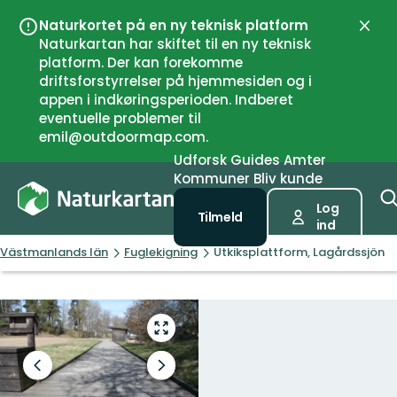
Naturkortet på en ny teknisk platform
Luk
Naturkartan har skiftet til en ny teknisk
platform. Der kan forekomme
driftsforstyrrelser på hjemmesiden og i
appen i indkøringsperioden. Indberet
eventuelle problemer til
emil@outdoormap.com.
Udforsk
Guides
Amter
Kommuner
Bliv kunde
Log
Tilmeld
ind
Västmanlands län
Fuglekigning
Utkiksplattform, Lagårdssjön
Gå
til
fuld
Forrige
Næste
skærm
slide
slide