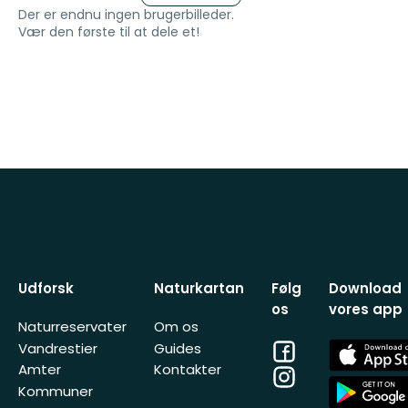
Der er endnu ingen brugerbilleder.
Vær den første til at dele et!
Udforsk
Naturkartan
Følg
Download
os
vores app
Naturreservater
Om os
Facebook
App
Vandrestier
Guides
Store
Amter
Kontakter
Instagram
App
Kommuner
Store