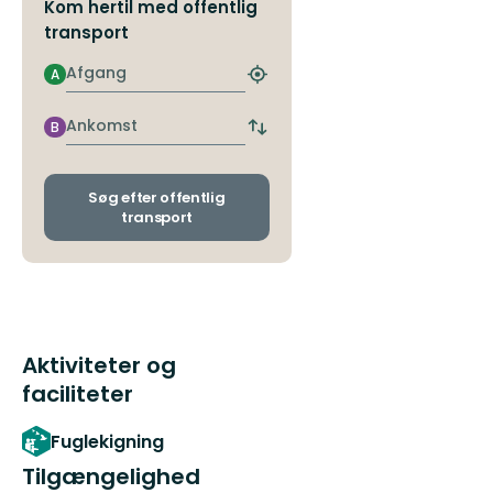
Kom hertil med offentlig
natur!
transport
Afgang
A
Find
det
nærmeste
Ankomst
B
Skift
stoppested
afgangs-
og
ankomststoppesteder
Søg efter offentlig
transport
Aktiviteter og
faciliteter
Fuglekigning
Tilgængelighed