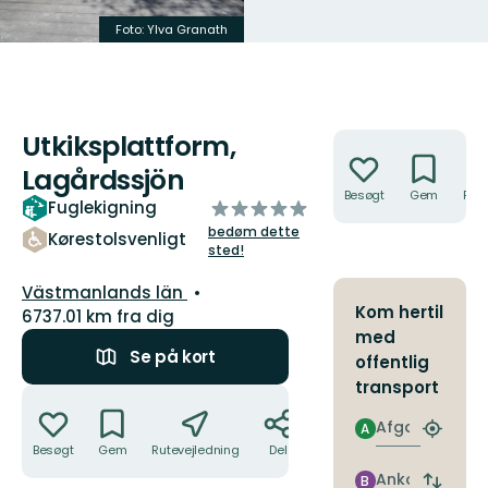
Foto: Ylva Granath
Foto: Ulrika Mogren
Utkiksplattform,
Handlinger
Lagårdssjön
Besøgt
Gem
Rute
ud
Fuglekigning
af
bedøm dette
Kørestolsvenligt
5
sted!
stjerner
Amt:
Västmanlands län
Kom hertil
6737.01 km fra dig
med
Se på kort
offentlig
transport
Handlinger
Afgang
A
Find
Besøgt
Gem
Rutevejledning
Del
det
nærme
Ankomst
B