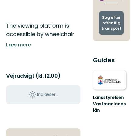
Skift
stoppe
afgang
og
ankoms
Søg efter
offentlig
Beskrivelse
The viewing platform is
transport
accessible by wheelchair.
Læs mere
Guides
Vejrudsigt (kl. 12.00)
Indlæser...
Länsstyrelsen
Västmanlands
län
Välkommen
till
Västmanlands
vackra