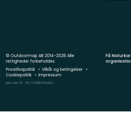
© Outdoormap AB 2014-2026 Alle
Få Naturkart
rettigheder forbeholdes
organisatio
Privatlivspolitik
Vilkår og betingelser
Cookiepolitik
Impressum
phx-sto-01 · 26.7.1 (449747a8c)