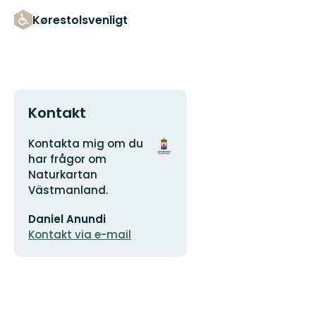
Kørestolsvenligt
Kontakt
Adresse
Organisationens
Kontakta mig om du
logotype
har frågor om
Naturkartan
Västmanland.
E-
Daniel Anundi
mailadresse
Kontakt via e-mail