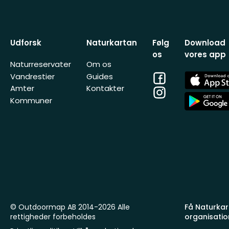
Udforsk
Naturkartan
Følg
Download
os
vores app
Naturreservater
Om os
Facebook
App
Vandrestier
Guides
Store
Amter
Kontakter
Instagram
App
Kommuner
Store
© Outdoormap AB 2014-2026 Alle
Få Naturkart
rettigheder forbeholdes
organisatio