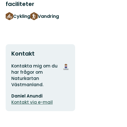
faciliteter
Cykling
Vandring
Kontakt
Adresse
Organisationens
Kontakta mig om du
logotype
har frågor om
Naturkartan
Västmanland.
E-
Daniel Anundi
mailadresse
Kontakt via e-mail