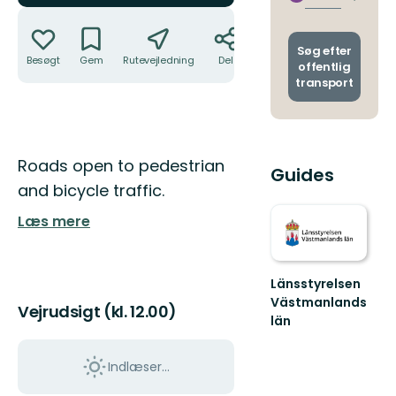
Skift
stoppe
Handlinger
afgang
og
ankoms
Søg efter
Besøgt
Gem
Rutevejledning
Del
offentlig
transport
Beskrivelse
Roads open to pedestrian
Guides
and bicycle traffic.
Læs mere
Länsstyrelsen
Västmanlands
Vejrudsigt (kl. 12.00)
län
Välkommen
till
Indlæser...
Västmanlands
vackra