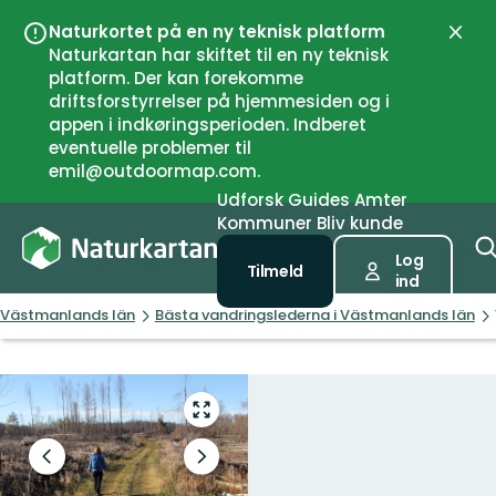
Naturkortet på en ny teknisk platform
Luk
Naturkartan har skiftet til en ny teknisk
platform. Der kan forekomme
driftsforstyrrelser på hjemmesiden og i
appen i indkøringsperioden. Indberet
eventuelle problemer til
emil@outdoormap.com.
Udforsk
Guides
Amter
Kommuner
Bliv kunde
Log
Tilmeld
ind
Västmanlands län
Bästa vandringslederna i Västmanlands län
Gå
til
fuld
Forrige
Næste
skærm
slide
slide