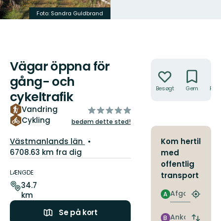
Foto: Sandra Guldbrand
Foto: Ulrika Mogren
Vägar öppna för
Handlinger
gång- och
Besøgt
Gem
Rute
cykeltrafik
Vandring
ud
af
Cykling
bedøm dette sted!
5
Amt:
stjerner
Västmanlands län
Kom hertil
6708.63 km fra dig
med
Ruteoplysninger
offentlig
LÆNGDE
transport
34.7
Afgang
km
A
Find
det
Se på kort
nærme
Ankomst
B