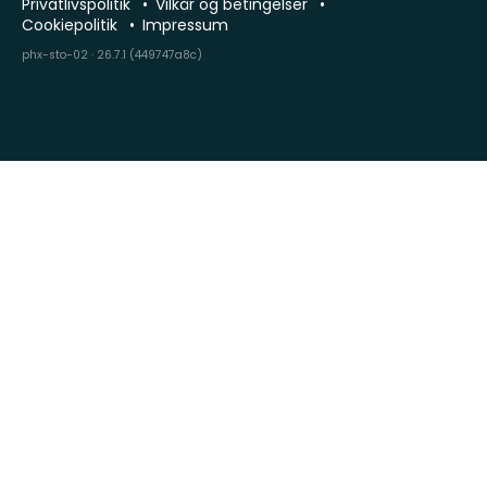
Privatlivspolitik
Vilkår og betingelser
Cookiepolitik
Impressum
phx-sto-02 · 26.7.1 (449747a8c)