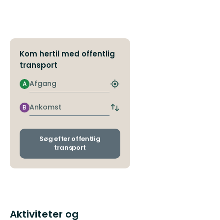
natur!
Kom hertil med offentlig
transport
Afgang
A
Find
det
nærmeste
Ankomst
B
Skift
stoppested
afgangs-
og
ankomststoppesteder
Søg efter offentlig
transport
Aktiviteter og