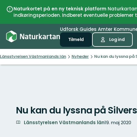
Naturkortet på en ny teknisk platform
Naturkartan 
indkøringsperioden. Indberet eventuelle problemer
Udforsk
Guides
Amter
Kommun
Tilmeld
Log ind
Länsstyrelsen Västmanlands län
Nyheder
Nu kan du lyssna på S
Nu kan du lyssna på Silver
Länsstyrelsen Västmanlands län
19. maj 2020