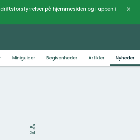
 driftsforstyrrelser på hjemmesiden og i appen i
Luk
r
Miniguider
Begivenheder
Artikler
Nyheder
Kort
Del