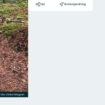
Del
Rutevejledning
Foto: Ulrika Mogren