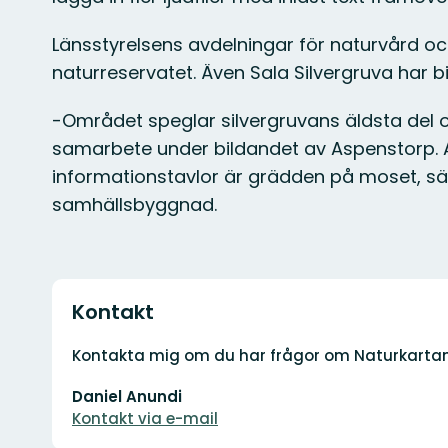
Länsstyrelsens avdelningar för naturvård 
naturreservatet. Även Sala Silvergruva har 
-Området speglar silvergruvans äldsta del och
samarbete under bildandet av Aspenstorp. Att 
informationstavlor är grädden på moset, s
samhällsbyggnad.
Kontakt
Adresse
Kontakta mig om du har frågor om Naturkarta
E-
Daniel Anundi
mailadresse
Kontakt via e-mail