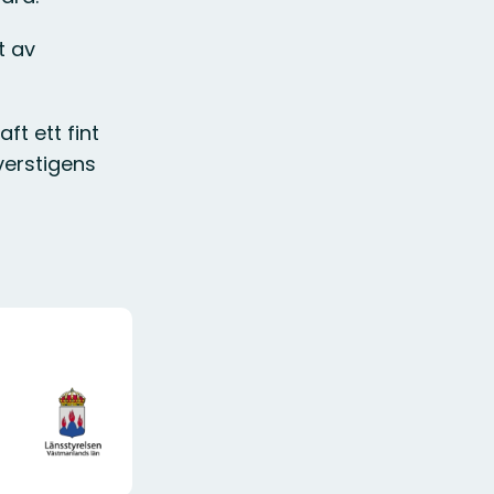
t av
ft ett fint
lverstigens
Organisationens
logotype