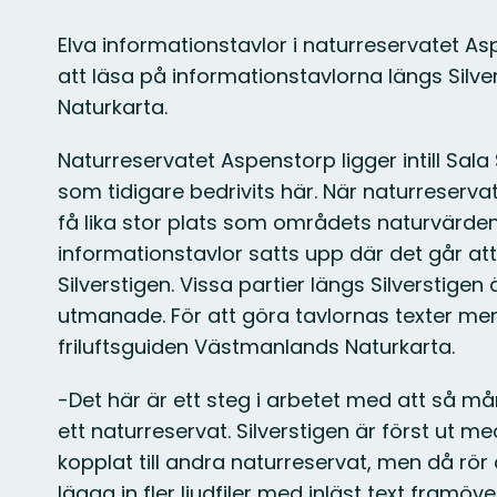
Elva informationstavlor i naturreservatet As
att läsa på informationstavlorna längs Silver
Naturkarta.
Naturreservatet Aspenstorp ligger intill Sala
som tidigare bedrivits här. När naturreservat
få lika stor plats som områdets naturvärde
informationstavlor satts upp där det går at
Silverstigen. Vissa partier längs Silverstig
utmanade. För att göra tavlornas texter mer t
friluftsguiden Västmanlands Naturkarta.
-Det här är ett steg i arbetet med att så må
ett naturreservat. Silverstigen är först ut med 
kopplat till andra naturreservat, men då rör 
lägga in fler ljudfiler med inläst text framö