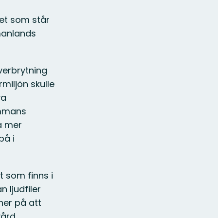
det som står
tmanlands
lverbrytning
miljön skulle
va
ammans
ra mer
på i
t som finns i
n ljudfiler
ner på att
vård.