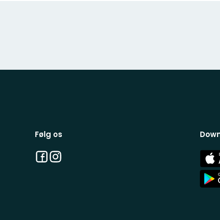
Følg os
Down
Facebook
Instagram
App
Stor
App
Stor