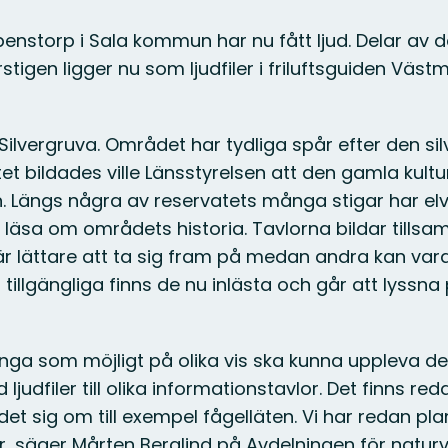
penstorp i Sala kommun har nu fått ljud. Delar av 
stigen ligger nu som ljudfiler i friluftsguiden Väs
 Silvergruva. Området har tydliga spår efter den si
et bildades ville Länsstyrelsen att den gamla kultur
n. Längs några av reservatets många stigar har el
t läsa om områdets historia. Tavlorna bildar tills
en är lättare att ta sig fram på medan andra kan va
illgängliga finns de nu inlästa och går att lyssna 
nga som möjligt på olika vis ska kunna uppleva de
ljudfiler till olika informationstavlor. Det finns reda
det sig om till exempel fågelläten. Vi har redan pla
ver, säger Mårten Berglind på Avdelningen för natur