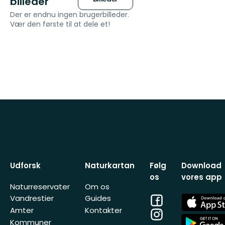
billeder
Der er endnu ingen brugerbilleder.
Vær den første til at dele et!
Udforsk
Naturkartan
Følg
Download
os
vores app
Naturreservater
Om os
Facebook
App
Vandrestier
Guides
Store
Amter
Kontakter
Instagram
App
Kommuner