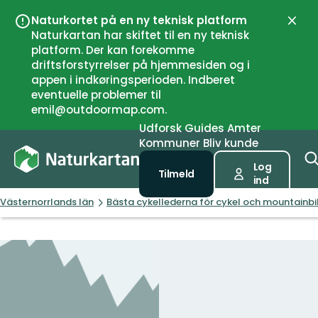
Naturkortet på en ny teknisk platform
Luk
Naturkartan har skiftet til en ny teknisk
platform. Der kan forekomme
driftsforstyrrelser på hjemmesiden og i
appen i indkøringsperioden. Indberet
eventuelle problemer til
emil@outdoormap.com.
Udforsk
Guides
Amter
Kommuner
Bliv kunde
Log
Tilmeld
ind
Västernorrlands län
Bästa cykellederna för cykel och mountainbik