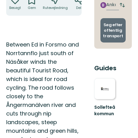
nærme
Ankomst
B
Skift
Besøgt
Gem
Rutevejledning
Del
stoppe
afgang
og
ankoms
Søg efter
offentlig
transport
Beskrivelse
Between Ed in Forsmo and
Norrtannflo just south of
Näsåker winds the
Guides
beautiful Tourist Road,
which is ideal for road
cycling. The road follows
closely to the
Ångermanälven river and
Sollefteå
cuts through nip
kommun
Välkommen
landscapes, steep
till
mountains and green hills,
friluftskommunen!