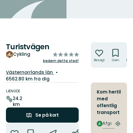
Turistvägen
Handlinger
ud
Cykling
af
Besøgt
Gem
Rute
bedøm dette sted!
5
Amt:
Västernorrlands län
stjerner
6562.80 km fra dig
Ruteoplysninger
LÆNGDE
Kom hertil
24.2
med
km
offentlig
transport
Se på kort
Afgang
A
Handlinger
Find
det