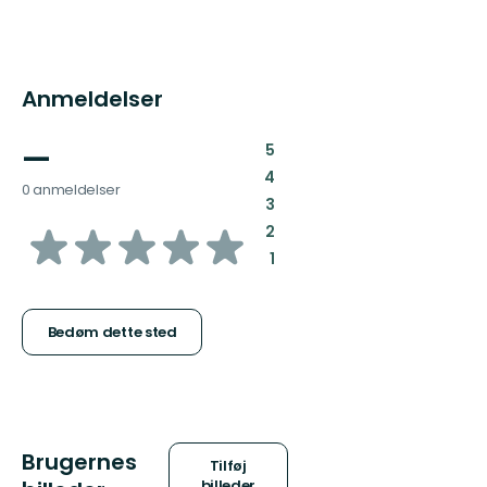
Anmeldelser
—
:
5
:
4
0 anmeldelser
:
3
ud
:
2
:
1
af
5
Bedøm dette sted
stjerner
Brugernes
Tilføj
billeder