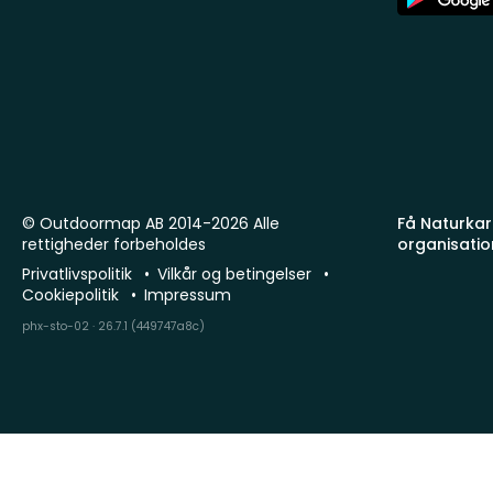
Store
© Outdoormap AB 2014-2026 Alle
Få Naturkart
rettigheder forbeholdes
organisatio
Privatlivspolitik
Vilkår og betingelser
Cookiepolitik
Impressum
phx-sto-02 · 26.7.1 (449747a8c)