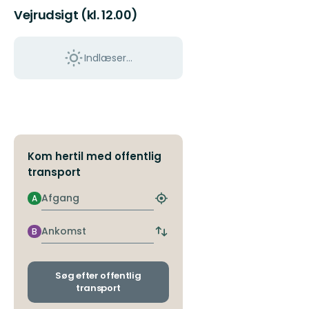
Vejrudsigt (kl. 12.00)
Indlæser...
Kom hertil med offentlig
transport
Afgang
A
Find
det
nærmeste
Ankomst
B
Skift
stoppested
afgangs-
og
ankomststoppesteder
Søg efter offentlig
transport