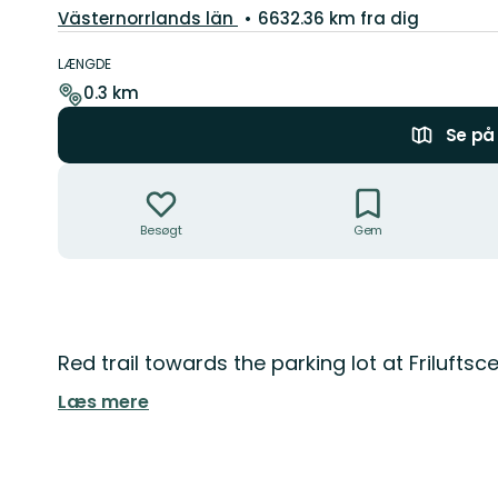
Amt:
Västernorrlands län
6632.36 km fra dig
Ruteoplysninger
LÆNGDE
0.3 km
Se på 
Handlinger
Besøgt
Gem
Beskrivelse
Red trail towards the parking lot at Friluft
Læs mere