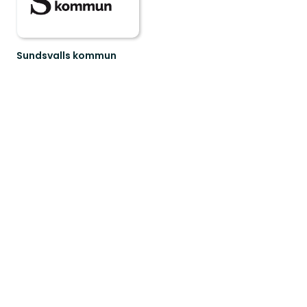
Sundsvalls kommun
En
friluftskommun
där
vi
alla
har
nära
till
nat...
er