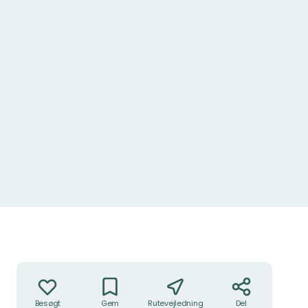
Handlinger
Besøgt
Gem
Rutevejledning
Del