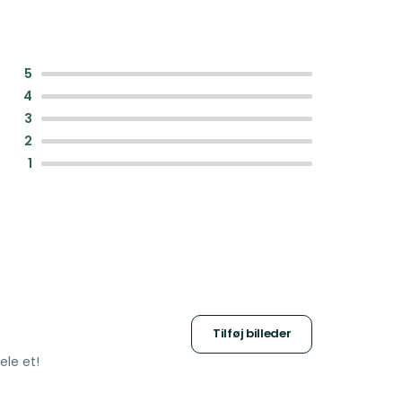
:
5
:
4
:
3
:
2
:
1
Tilføj billeder
ele et!