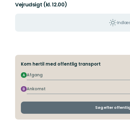
Vejrudsigt (kl. 12.00)
Indlæs
Kom hertil med offentlig transport
Afgang
A
Ankomst
B
Søg efter offentli