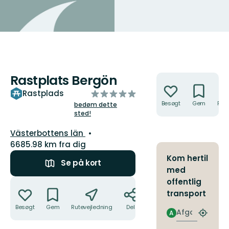
Rastplats Bergön
Handlinger
ud
Rastplads
af
Besøgt
Gem
Rute
bedøm dette
sted!
5
stjerner
Amt:
Västerbottens län
6685.98 km fra dig
Kom hertil
Se på kort
med
Handlinger
offentlig
transport
Besøgt
Gem
Rutevejledning
Del
Afgang
A
Find
det