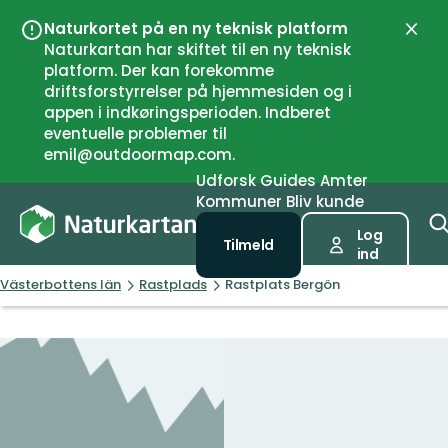
Naturkortet på en ny teknisk platform
Luk
Naturkartan har skiftet til en ny teknisk
platform. Der kan forekomme
driftsforstyrrelser på hjemmesiden og i
appen i indkøringsperioden. Indberet
eventuelle problemer til
emil@outdoormap.com.
Udforsk
Guides
Amter
Kommuner
Bliv kunde
Log
Tilmeld
ind
Västerbottens län
Rastplads
Rastplats Bergön