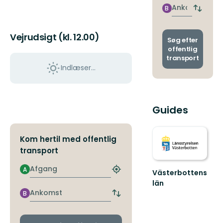
nærme
Ankomst
B
Skift
stoppe
afgang
og
Vejrudsigt (kl. 12.00)
ankoms
Søg efter
offentlig
transport
Indlæser...
Guides
Kom hertil med offentlig
transport
Afgang
A
Västerbottens
Find
det
län
nærmeste
Välkommen
Ankomst
B
Skift
stoppested
ut
afgangs-
i
og
naturen