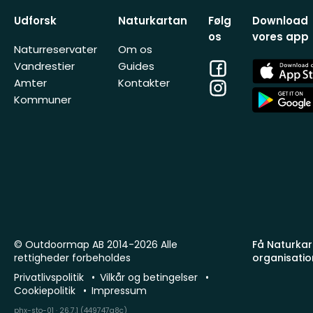
Udforsk
Naturkartan
Følg
Download
os
vores app
Naturreservater
Om os
Facebook
App
Vandrestier
Guides
Store
Amter
Kontakter
Instagram
App
Kommuner
Store
© Outdoormap AB 2014-2026 Alle
Få Naturkart
rettigheder forbeholdes
organisatio
Privatlivspolitik
Vilkår og betingelser
Cookiepolitik
Impressum
phx-sto-01 · 26.7.1 (449747a8c)