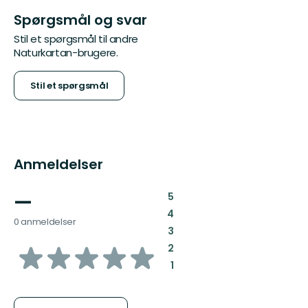
Spørgsmål og svar
Stil et spørgsmål til andre
Naturkartan-brugere.
Stil et spørgsmål
Anmeldelser
—
:
5
:
4
0 anmeldelser
:
3
ud
:
2
:
1
af