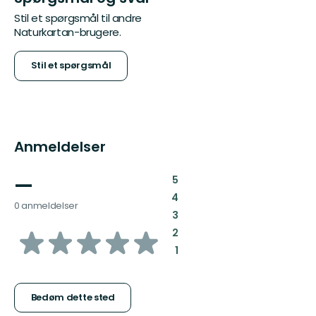
Stil et spørgsmål til andre
Naturkartan-brugere.
Stil et spørgsmål
Anmeldelser
—
:
5
:
4
0 anmeldelser
:
3
ud
:
2
:
1
af
5
Bedøm dette sted