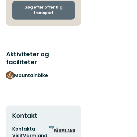
og
ankomststoppesteder
Søg efter offentlig
transport
Aktiviteter og
faciliteter
Mountainbike
Kontakt
E-
Organisationens
Kontakta
mailadresse
logotype
VisitVärmland