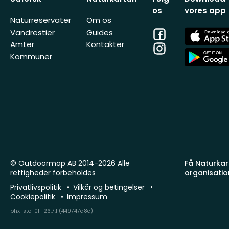
os
vores app
Naturreservater
Om os
Facebook
App
Vandrestier
Guides
Store
Amter
Kontakter
Instagram
App
Kommuner
Store
© Outdoormap AB 2014-2026 Alle
Få Naturkart
rettigheder forbeholdes
organisatio
Privatlivspolitik
Vilkår og betingelser
Cookiepolitik
Impressum
phx-sto-01 · 26.7.1 (449747a8c)