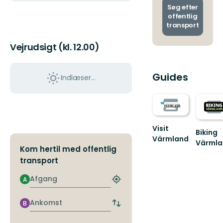
ankoms
Søg efter
offentlig
transport
Vejrudsigt (kl. 12.00)
Guides
Indlæser...
Visit
Biking
Värmland
Värmla
Välkommen
Kom hertil med offentlig
BIKING
till
transport
VÄRMLA
äventyret
Värmland
Afgang
A
Find
det
nærmeste
Ankomst
B
Skift
stoppested
afgangs-