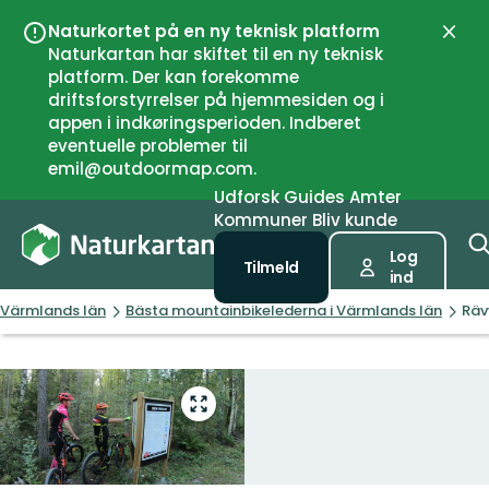
Naturkortet på en ny teknisk platform
Luk
Naturkartan har skiftet til en ny teknisk
platform. Der kan forekomme
driftsforstyrrelser på hjemmesiden og i
appen i indkøringsperioden. Indberet
eventuelle problemer til
emil@outdoormap.com.
Udforsk
Guides
Amter
Kommuner
Bliv kunde
Log
Tilmeld
ind
Värmlands län
Bästa mountainbikelederna i Värmlands län
Räv
Gå
til
fuld
skærm