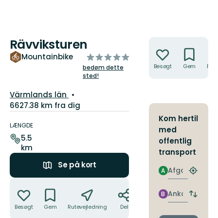
Rävviksturen
Handlinger
ud
Mountainbike
af
Besøgt
Gem
Rute
bedøm dette
sted!
5
stjerner
Amt:
Värmlands län
6627.38 km fra dig
Ruteoplysninger
Kom hertil
LÆNGDE
med
5.5
offentlig
km
transport
Se på kort
Afgang
A
Find
Handlinger
det
nærme
Ankomst
B
Skift
stoppe
afgang
Besøgt
Gem
Rutevejledning
Del
og