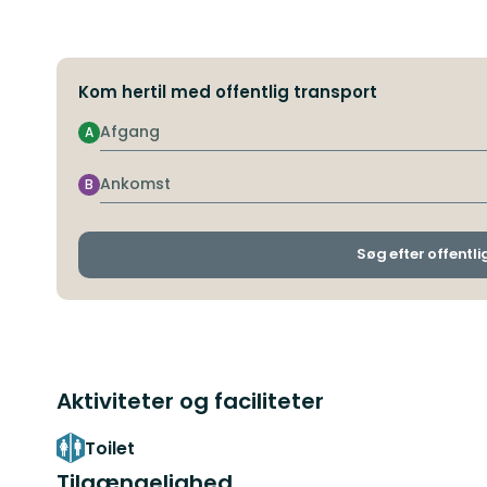
Kom hertil med offentlig transport
Afgang
A
Ankomst
B
Søg efter offentli
Aktiviteter og faciliteter
Toilet
Tilgængelighed