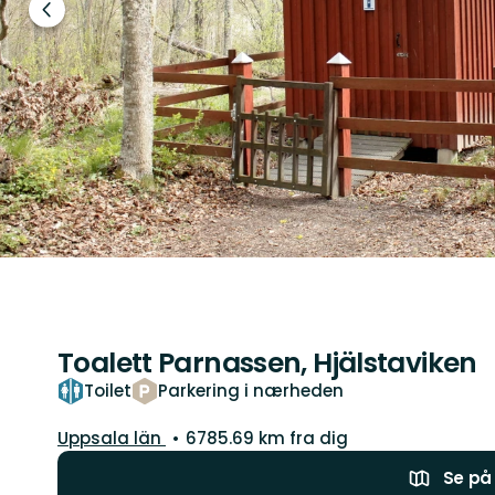
Forrige
slide
Toalett Parnassen, Hjälstaviken
Toilet
Parkering i nærheden
Amt:
Uppsala län
6785.69 km fra dig
Se på 