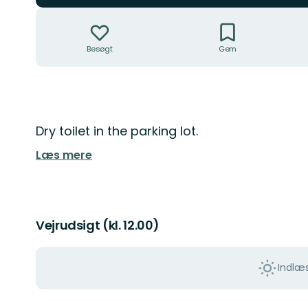
Handlinger
Besøgt
Gem
Beskrivelse
Dry toilet in the parking lot.
Læs mere
Vejrudsigt (kl. 12.00)
Indlæs