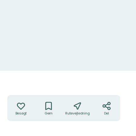
Inne på torrtoaletten
Handlinger
Besøgt
Gem
Rutevejledning
Del