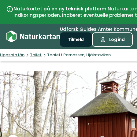
Naturkortet på en ny teknisk platform
Naturkartan 
indkøringsperioden. Indberet eventuelle problemer
Udforsk
Guides
Amter
Kommun
Tilmeld
Log ind
Uppsala län
Toilet
Toalett Parnassen, Hjälstaviken