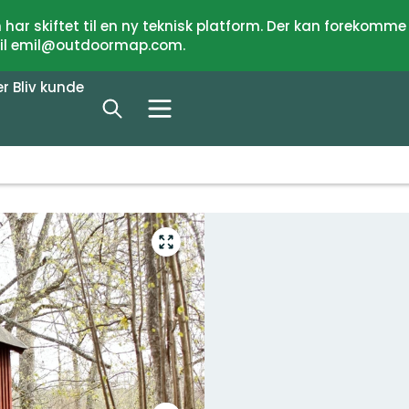
har skiftet til en ny teknisk platform. Der kan forekomme
 til emil@outdoormap.com.
er
Bliv kunde
Gå
til
fuld
skærm