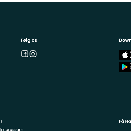
Følg os
Down
Facebook
Instagram
App
Stor
App
Stor
es
Få Na
Impressum