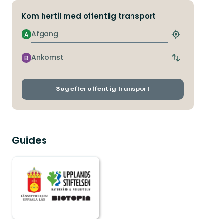
Kom hertil med offentlig transport
Afgang
A
Find
det
nærmeste
Ankomst
B
Skift
stoppested
afgangs-
og
ankomststop
Søg efter offentlig transport
Guides