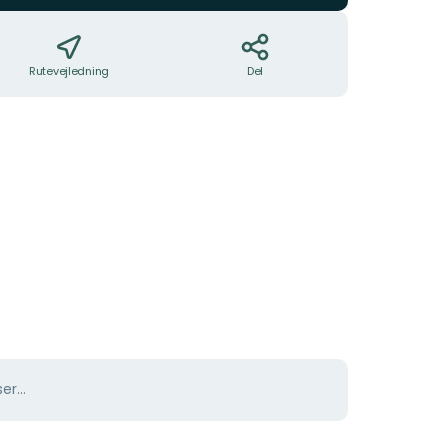
Rutevejledning
Del
er...