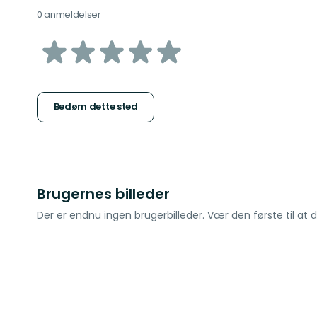
0 anmeldelser
ud
af
5
Bedøm dette sted
stjerner
Brugernes billeder
Der er endnu ingen brugerbilleder. Vær den første til at d