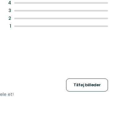
:
4
:
3
:
2
:
1
Tilføj billeder
ele et!