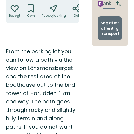
Handlinger
nærme
Ankomst
B
Skift
stoppe
afgang
Besøgt
Gem
Rutevejledning
Del
og
ankoms
Søg efter
offentlig
transport
Beskrivelse
From the parking lot you
can follow a path via the
view on Länsmansberget
and the rest area at the
boathouse out to the bird
tower at Harudden, 1 km
one way. The path goes
through rocky and slightly
hilly terrain and along
paths. If you do not want