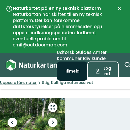
Naturkortet på en ny teknisk platform
Luk
Naturkartan har skiftet til en ny teknisk
platform. Der kan forekomme
driftsforstyrrelser på hjemmesiden og i
appen i indkøringsperioden. Indberet
eventuelle problemer til
emil@outdoormap.com.
Udforsk
Guides
Amter
Kommuner
Bliv kunde
Log
Tilmeld
ind
Uppsala läns natur
Stig, Kallriga naturreservat
Gå
til
fuld
Forrige
Næste
skærm
slide
slide