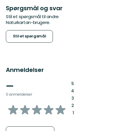
Spørgsmål og svar
Stil et spørgsmål til andre
Naturkartan-brugere.
Stil et spørgsmål
Anmeldelser
—
:
5
:
4
0 anmeldelser
:
3
ud
:
2
:
1
af