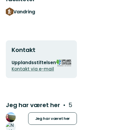
Vandring
Kontakt
E-
Organisationens
Upplandsstiftelsen
mailadresse
logotype
Kontakt via e-mail
Jeg har været her
5
Jeg har været her