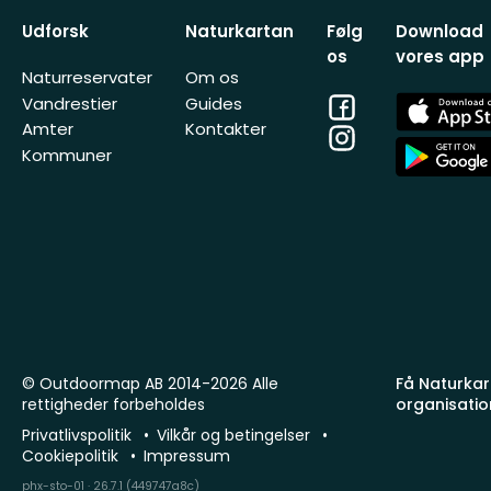
Udforsk
Naturkartan
Følg
Download
os
vores app
Naturreservater
Om os
Facebook
App
Vandrestier
Guides
Store
Amter
Kontakter
Instagram
App
Kommuner
Store
© Outdoormap AB 2014-2026 Alle
Få Naturkart
rettigheder forbeholdes
organisatio
Privatlivspolitik
Vilkår og betingelser
Cookiepolitik
Impressum
phx-sto-01 · 26.7.1 (449747a8c)