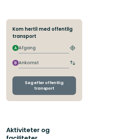
Kom hertil med offentlig
transport
Afgang
A
Find
det
nærmeste
Ankomst
B
Skift
stoppested
afgangs-
og
ankomststoppesteder
Søg efter offentlig
transport
Aktiviteter og
faciliteter