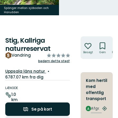
Spänger mellan sjöboden och
Harudden
Stig mot Länsmansberget
Stig, Kallriga
Handlinger
naturreservat
Besøgt
Gem
Rute
ud
Vandring
af
bedøm dette sted!
5
Vejledende
Uppsala läns natur
stjerner
beskrivelse:
6787.07 km fra dig
Kom hertil
Ruteoplysninger
med
LÆNGDE
offentlig
1.0
transport
km
Afgang
A
Se på kort
Find
det