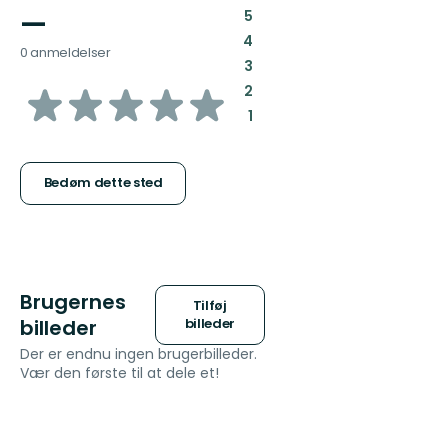
—
:
5
:
4
0 anmeldelser
:
3
ud
:
2
:
1
af
5
Bedøm dette sted
stjerner
Brugernes
Tilføj
billeder
billeder
Der er endnu ingen brugerbilleder.
Vær den første til at dele et!