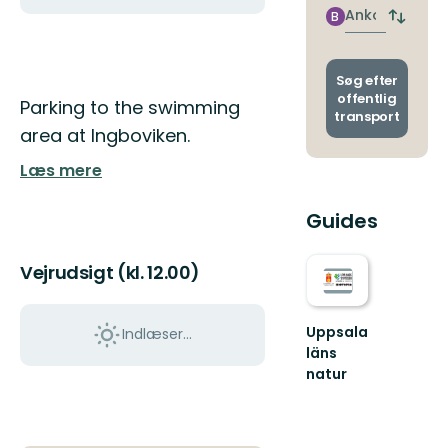
nærme
Ankomst
B
Skift
stoppe
afgang
og
ankoms
Søg efter
offentlig
Beskrivelse
Parking to the swimming
transport
area at Ingboviken.
Læs mere
Guides
Vejrudsigt (kl. 12.00)
Uppsala
Indlæser...
läns
natur
Välkommen
ut
i