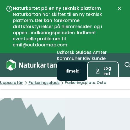
Naturkortet på en ny teknisk platform
Luk
Naturkartan har skiftet til en ny teknisk
platform. Der kan forekomme
driftsforstyrrelser på hjemmesiden og i
appen i indkøringsperioden. Indberet
eventuelle problemer til
emil@outdoormap.com.
Udforsk
Guides
Amter
Kommuner
Bliv kunde
Log
Tilmeld
ind
Uppsala län
Parkeringsplads
Parkeringsplats, Östa