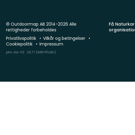
© Outdoormap AB 2014-2026 Alle
Få Naturkart
rettigheder forbeholdes
organisatio
Privatlivspolitik
Vilkår og betingelser
Cookiepolitik
Impressum
phx-sto-02 · 26.7.1 (449747a8c)