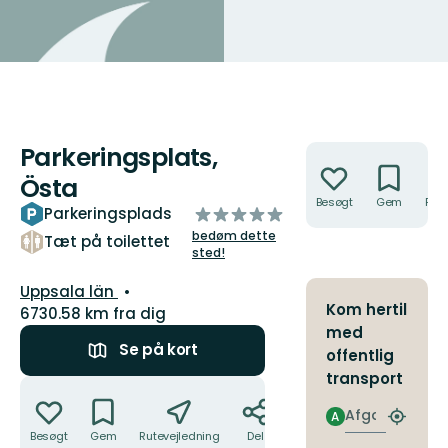
Parkeringsplats,
Handlinger
Östa
Besøgt
Gem
Rute
ud
Parkeringsplads
af
bedøm dette
Tæt på toilettet
5
sted!
stjerner
Amt:
Uppsala län
Kom hertil
6730.58 km fra dig
med
Se på kort
offentlig
transport
Handlinger
Afgang
A
Find
Besøgt
Gem
Rutevejledning
Del
det