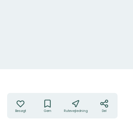
Grillbord med galler
Handlinger
Besøgt
Gem
Rutevejledning
Del