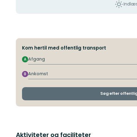
Indlæs
Kom hertil med offentlig transport
Afgang
A
Ankomst
B
Søg efter offentli
Aktiviteter og faciliteter