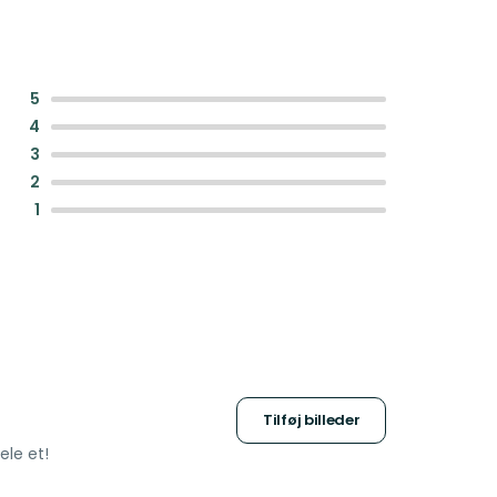
:
5
:
4
:
3
:
2
:
1
Tilføj billeder
ele et!