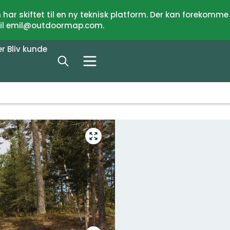
har skiftet til en ny teknisk platform. Der kan forekomme
 til emil@outdoormap.com.
er
Bliv kunde
Gå
til
fuld
skærm