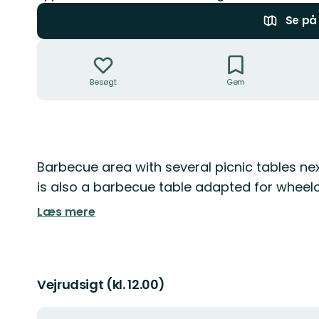
Se på 
Handlinger
Besøgt
Gem
Beskrivelse
Barbecue area with several picnic tables nex
is also a barbecue table adapted for wheelc
Læs mere
Vejrudsigt (kl. 12.00)