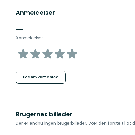
Anmeldelser
—
0 anmeldelser
ud
af
5
Bedøm dette sted
stjerner
Brugernes billeder
Der er endnu ingen brugerbilleder. Vær den første til at d