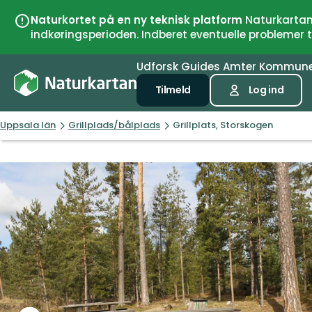
Naturkortet på en ny teknisk platform
Naturkartan 
indkøringsperioden. Indberet eventuelle problemer
Udforsk
Guides
Amter
Kommun
Tilmeld
Log ind
Uppsala län
Grillplads/bålplads
Grillplats, Storskogen