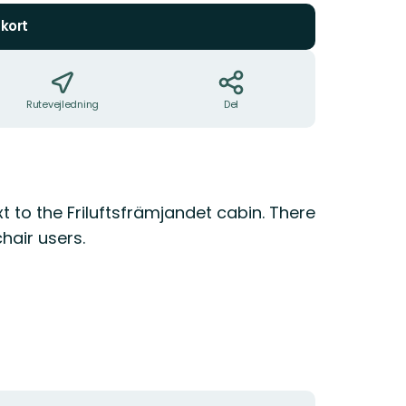
kort
Rutevejledning
Del
t to the Friluftsfrämjandet cabin. There
hair users.