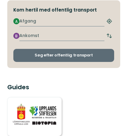
Kom hertil med offentlig transport
Afgang
A
Find
det
nærmeste
Ankomst
B
Skift
stoppested
afgangs-
og
ankomststop
Søg efter offentlig transport
Guides