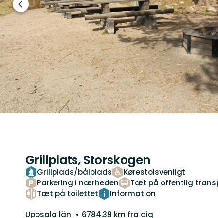
Forrige
slide
Grillplats, Storskogen
Grillplads/bålplads
Kørestolsvenligt
Parkering i nærheden
Tæt på offentlig trans
Tæt på toilettet
Information
Amt:
Uppsala län
6784.39 km fra dig