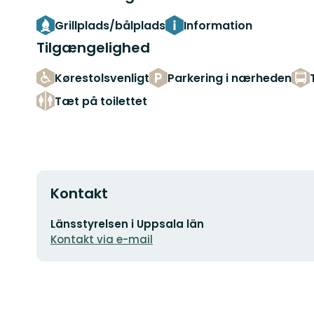
Grillplads/bålplads
Information
Tilgængelighed
Kørestolsvenligt
Parkering i nærheden
Tæt på toilettet
Kontakt
E-
Länsstyrelsen i Uppsala län
mailadresse
Kontakt via e-mail