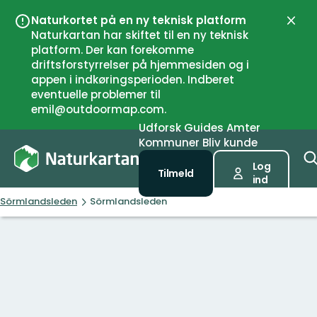
Naturkortet på en ny teknisk platform
Luk
Naturkartan har skiftet til en ny teknisk
platform. Der kan forekomme
driftsforstyrrelser på hjemmesiden og i
appen i indkøringsperioden. Indberet
eventuelle problemer til
emil@outdoormap.com.
Udforsk
Guides
Amter
Kommuner
Bliv kunde
Log
Tilmeld
ind
Sörmlandsleden
Sörmlandsleden