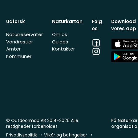
Udforsk
Naturkartan
Følg
Download
os
vores app
Naturreservater
Om os
Facebook
App
Vandrestier
Guides
Store
Amter
Kontakter
Instagram
App
Kommuner
Store
© Outdoormap AB 2014-2026 Alle
Få Naturkart
rettigheder forbeholdes
organisatio
Privatlivspolitik
Vilkår og betingelser