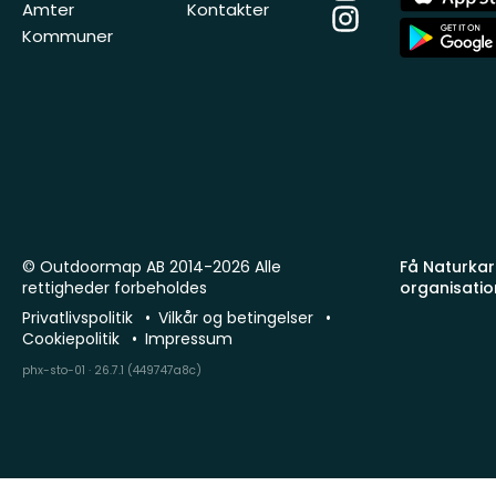
Store
Amter
Kontakter
Instagram
App
Kommuner
Store
© Outdoormap AB 2014-2026 Alle
Få Naturkart
rettigheder forbeholdes
organisatio
Privatlivspolitik
Vilkår og betingelser
Cookiepolitik
Impressum
phx-sto-01 · 26.7.1 (449747a8c)