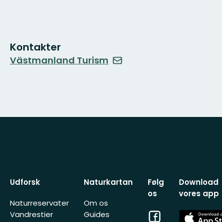
Kontakter
Västmanland Turism
Udforsk
Naturkartan
Følg
Download
os
vores app
Naturreservater
Om os
Facebook
App
Vandrestier
Guides