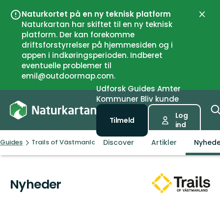
Naturkortet på en ny teknisk platform
Luk
Naturkartan har skiftet til en ny teknisk
platform. Der kan forekomme
driftsforstyrrelser på hjemmesiden og i
appen i indkøringsperioden. Indberet
eventuelle problemer til
emil@outdoormap.com.
Udforsk
Guides
Amter
Kommuner
Bliv kunde
Log
Tilmeld
ind
Discover
Artikler
Nyhede
Guides
Trails of Västmanland
Nyheder