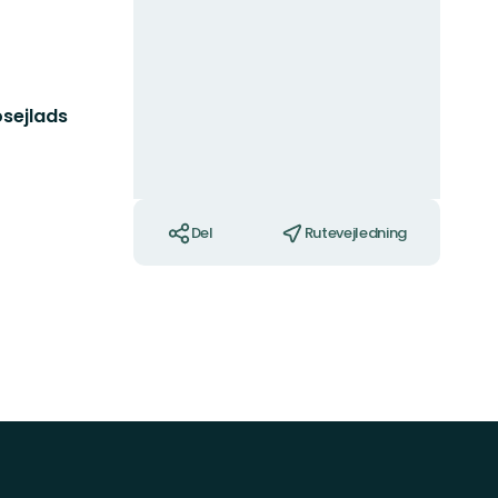
sejlads
Handlinger
Del
Rutevejledning