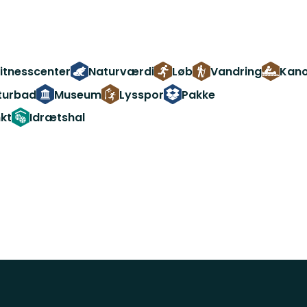
itnesscenter
Naturværdi
Løb
Vandring
Kano
turbad
Museum
Lysspor
Pakke
kt
Idrætshal