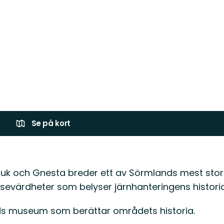
Se på kort
ruk och Gnesta breder ett av Sörmlands mest sto
sevärdheter som belyser järnhanteringens historia
nds museum som berättar områdets historia.