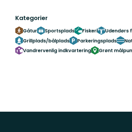
Kategorier
Gåtur
Sportsplads
Fiskeri
Udendørs f
Grillplads/bålplads
Parkeringsplads
Na
Vandrervenlig indkvartering
Grønt målpun