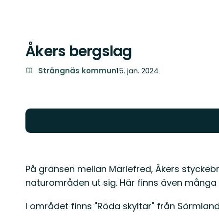
Åkers bergslag
Strängnäs kommun
15. jan. 2024
På gränsen mellan Mariefred, Åkers styckeb
naturområden ut sig. Här finns även många 
I området finns "Röda skyltar" från Sörmla