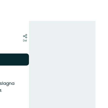
Kort
Del
rslagna
.