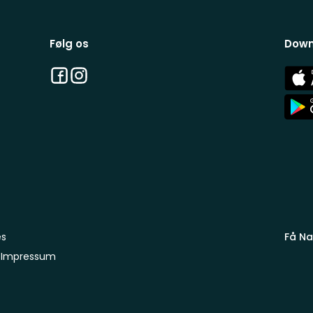
Følg os
Down
Facebook
Instagram
App
Stor
App
Stor
es
Få Na
Impressum