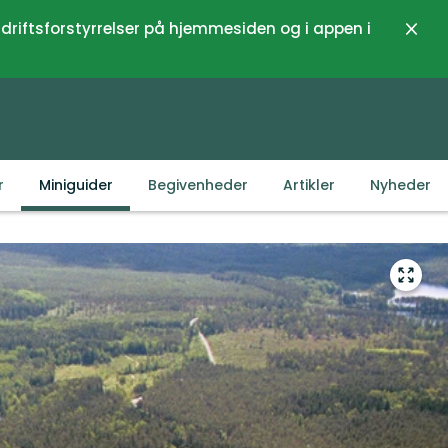
 driftsforstyrrelser på hjemmesiden og i appen i
Luk
r
Miniguider
Begivenheder
Artikler
Nyheder
Gå
til
fuld
skær