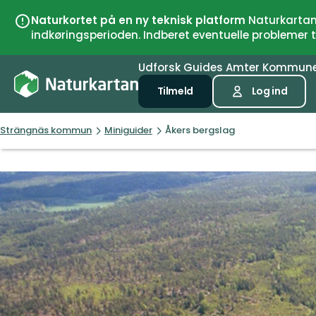
Naturkortet på en ny teknisk platform
Naturkartan 
indkøringsperioden. Indberet eventuelle problemer
Udforsk
Guides
Amter
Kommun
Tilmeld
Log ind
Strängnäs kommun
Miniguider
Åkers bergslag
Billeder