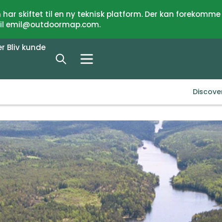
har skiftet til en ny teknisk platform. Der kan forekomme
 til emil@outdoormap.com.
er
Bliv kunde
Discove