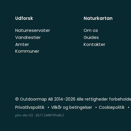
Udforsk
Naturkartan
Naturreservater
Om os
Vandrestier
Guides
Amter
Kontakter
Kommuner
© Outdoormap AB 2014-2026 Alle rettigheder forbehold
Privatlivspolitik
Vilkår og betingelser
Cookiepolitik
phx-sto-02 · 26.7.1 (449747a8c)