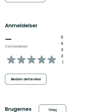
Anmeldelser
—
:
5
:
4
0 anmeldelser
:
3
ud
:
2
:
1
af
5
Bedøm dette sted
stjerner
Brugernes
Tilføj