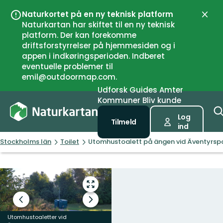
Naturkortet på en ny teknisk platform
Luk
Naturkartan har skiftet til en ny teknisk
platform. Der kan forekomme
driftsforstyrrelser på hjemmesiden og i
appen i indkøringsperioden. Indberet
eventuelle problemer til
emil@outdoormap.com.
Udforsk
Guides
Amter
Kommuner
Bliv kunde
Log
Tilmeld
ind
Stockholms län
Toilet
Utomhustoalett på ängen vid Äventyrsp
Gå
til
Forrige
Næste
fuld
slide
slide
skærm
Utomhustoaletter vid
Utomhustoaletter vid