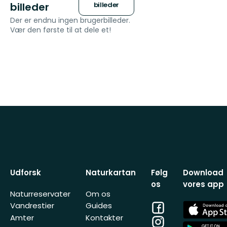
billeder
billeder
Der er endnu ingen brugerbilleder.
Vær den første til at dele et!
Udforsk
Naturkartan
Følg
Download
os
vores app
Naturreservater
Om os
Facebook
App
Vandrestier
Guides
Store
Amter
Kontakter
Instagram
App