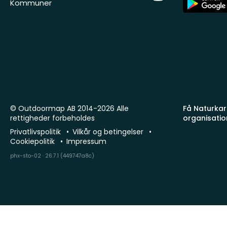
Kommuner
Store
© Outdoormap AB 2014-2026 Alle
Få Naturkart
rettigheder forbeholdes
organisatio
Privatlivspolitik
Vilkår og betingelser
Cookiepolitik
Impressum
phx-sto-02 · 26.7.1 (449747a8c)