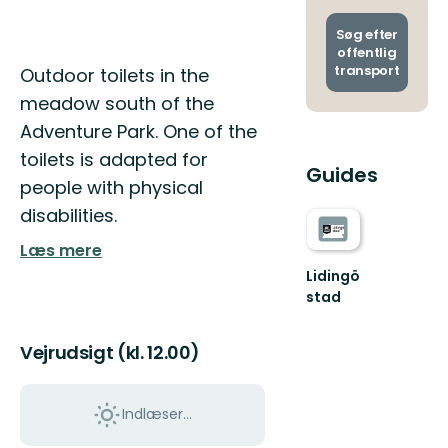
og
ankoms
Søg efter
offentlig
Beskrivelse
transport
Outdoor toilets in the
meadow south of the
Adventure Park. One of the
toilets is adapted for
Guides
people with physical
disabilities.
Læs mere
Lidingö
stad
Välkommen
till
Vejrudsigt (kl. 12.00)
Lidingös
natur!
Alldeles
intill
Indlæser...
...