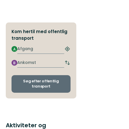
Kom hertil med offentlig
transport
Afgang
A
Find
det
nærmeste
Ankomst
B
Skift
stoppested
afgangs-
og
ankomststoppesteder
Søg efter offentlig
transport
Aktiviteter og