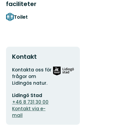
faciliteter
Toilet
Kontakt
Adresse
Organisationens
Kontakta oss för
logotype
frågor om
Lidingös natur.
E-
Lidingö Stad
mailadresse
+46 8 731 30 00
Kontakt via e-
mail