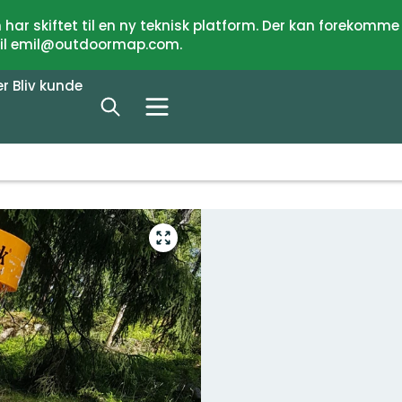
har skiftet til en ny teknisk platform. Der kan forekomme
 til emil@outdoormap.com.
er
Bliv kunde
Gå
til
fuld
skærm