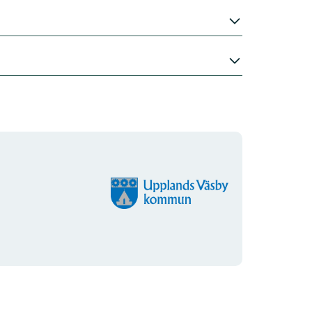
Organisationens
logotype