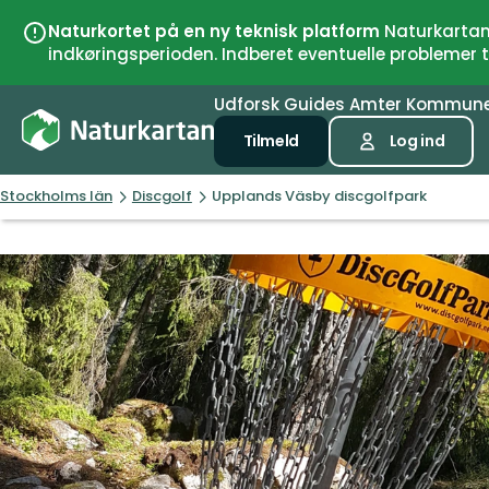
Naturkortet på en ny teknisk platform
Naturkartan 
indkøringsperioden. Indberet eventuelle problemer
Udforsk
Guides
Amter
Kommun
Tilmeld
Log ind
Stockholms län
Discgolf
Upplands Väsby discgolfpark