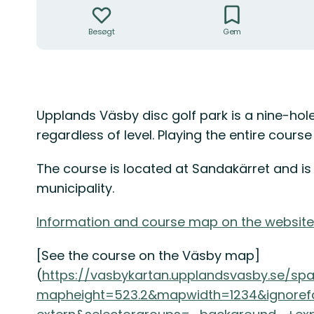
Besøgt
Gem
Beskrivelse
Upplands Väsby disc golf park is a nine-hole 
regardless of level. Playing the entire cours
The course is located at Sandakärret and 
municipality.
Information and course map on the website
[See the course on the Väsby map]
(
https://vasbykartan.upplandsvasby.se/sp
mapheight=523.2&mapwidth=1234&ignorefa