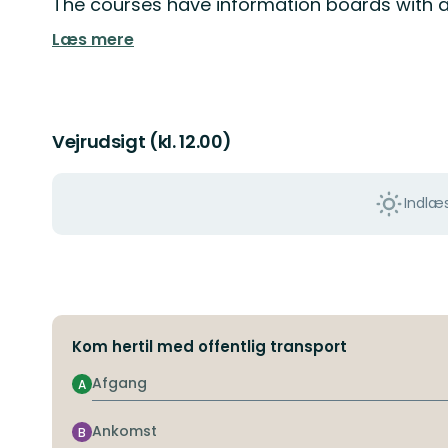
The courses have information boards with a
Læs mere
Vejrudsigt (kl. 12.00)
Indlæs
Kom hertil med offentlig transport
Afgang
A
Ankomst
B