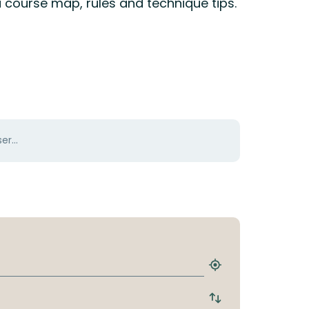
 course map, rules and technique tips.
er...
Find
det
nærmeste
Skift
stoppested