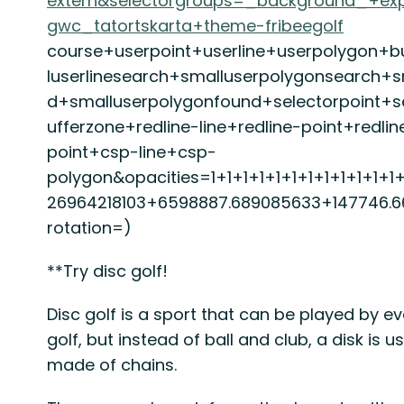
extern&selectorgroups=_background_+ex
gwc_tatortskarta+theme-fribeegolf
course+userpoint+userline+userpolygon+b
luserlinesearch+smalluserpolygonsearch+s
d+smalluserpolygonfound+selectorpoint+se
ufferzone+redline-line+redline-point+redli
point+csp-line+csp-
polygon&opacities=1+1+1+1+1+1+1+1+1+1+1+1
26964218103+6598887.689085633+147746.
rotation=)
**Try disc golf!
Disc golf is a sport that can be played by ev
golf, but instead of ball and club, a disk is
made of chains.