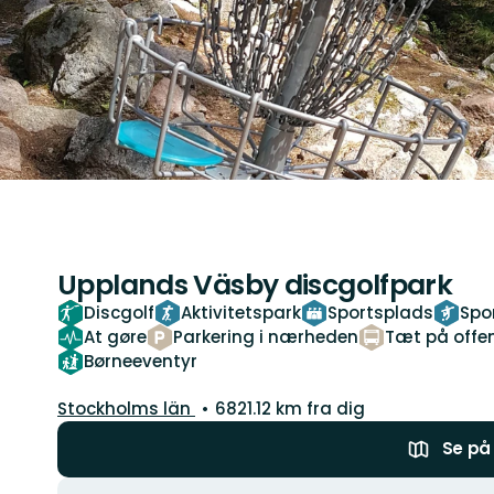
Upplands Väsby discgolfpark
Discgolf
Aktivitetspark
Sportsplads
Spor
At gøre
Parkering i nærheden
Tæt på offen
Børneeventyr
Amt:
Stockholms län
6821.12 km fra dig
Se på 
Handlinger