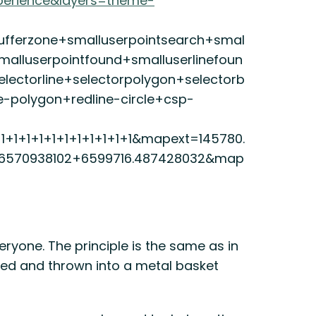
perience&layers=theme-
ufferzone+smalluserpointsearch+smal
malluserpointfound+smalluserlinefoun
lectorline+selectorpolygon+selectorb
ne-polygon+redline-circle+csp-
+1+1+1+1+1+1+1+1+1+1+1&mapext=145780.
66570938102+6599716.487428032&map
eryone. The principle is the same as in
 used and thrown into a metal basket