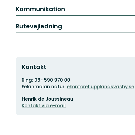
Kommunikation
Rutevejledning
Kontakt
Adresse
Ring: 08- 590 970 00
Felanmälan natur:
ekontoret.upplandsvasby.se
E-
Henrik de Joussineau
mailadresse
Kontakt via e-mail