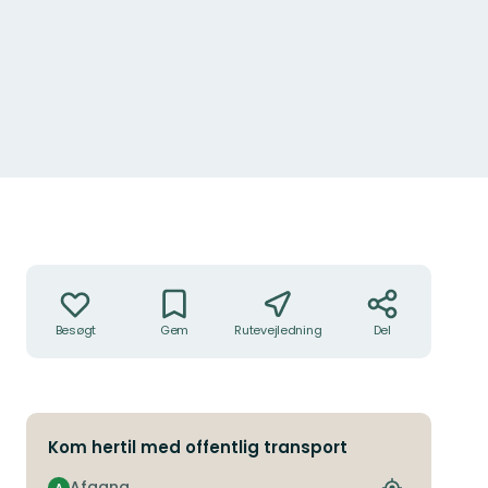
Handlinger
Besøgt
Gem
Rutevejledning
Del
Kom hertil med offentlig transport
Afgang