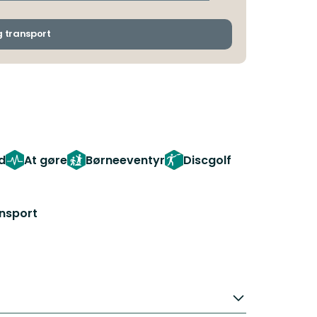
afgangs-
og
ankomststoppested
g transport
id
At gøre
Børneeventyr
Discgolf
ansport