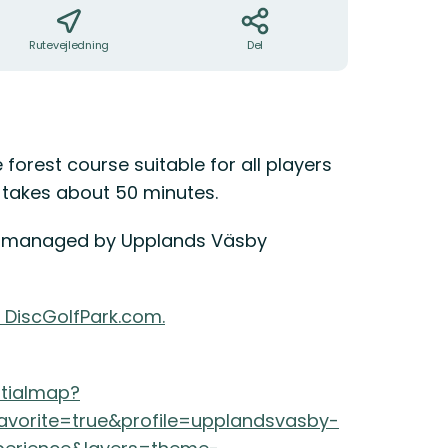
Rutevejledning
Del
forest course suitable for all players
e takes about 50 minutes.
is managed by Upplands Väsby
 DiscGolfPark.com.
atialmap?
vorite=true&profile=upplandsvasby-