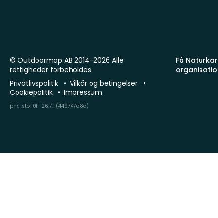
© Outdoormap AB 2014-2026 Alle
Få Naturkart
rettigheder forbeholdes
organisatio
Privatlivspolitik
Vilkår og betingelser
Cookiepolitik
Impressum
phx-sto-01 · 26.7.1 (449747a8c)