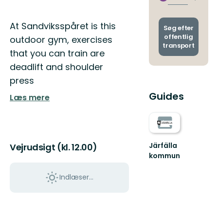
Skift
stoppe
afgang
og
Beskrivelse
At Sandviksspåret is this
ankoms
Søg efter
offentlig
outdoor gym, exercises
transport
that you can train are
deadlift and shoulder
press
Guides
Læs mere
Järfälla
Vejrudsigt (kl. 12.00)
kommun
Välkommen
ut
Indlæser...
till
Järfällas
naturpärlor!