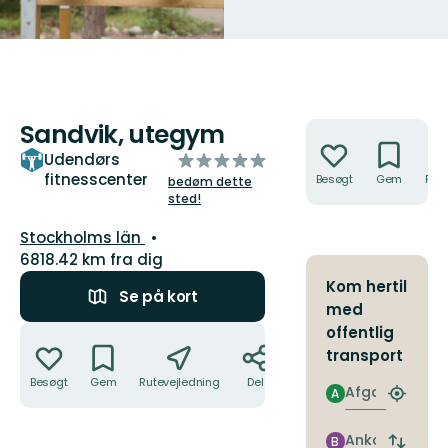
Sandvik, utegym
Handlinger
ud
Udendørs
fitnesscenter
af
Besøgt
Gem
Rute
bedøm dette
sted!
5
stjerner
Amt:
Stockholms län
6818.42 km fra dig
Kom hertil
Se på kort
med
Handlinger
offentlig
transport
Besøgt
Gem
Rutevejledning
Del
Afgang
A
Find
det
nærme
Ankomst
B