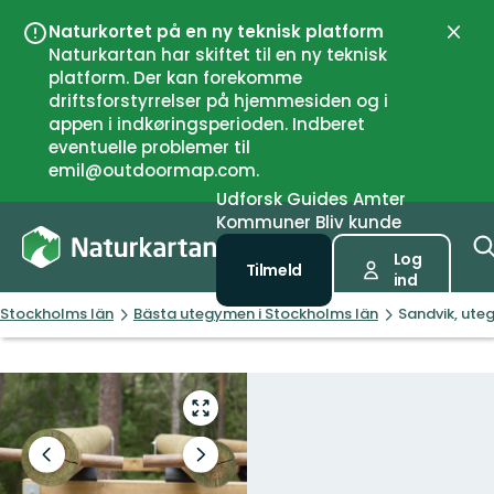
Naturkortet på en ny teknisk platform
Luk
Naturkartan har skiftet til en ny teknisk
platform. Der kan forekomme
driftsforstyrrelser på hjemmesiden og i
appen i indkøringsperioden. Indberet
eventuelle problemer til
emil@outdoormap.com.
Udforsk
Guides
Amter
Kommuner
Bliv kunde
Log
Tilmeld
ind
Stockholms län
Bästa utegymen i Stockholms län
Sandvik, ute
Gå
til
fuld
Forrige
Næste
skærm
slide
slide