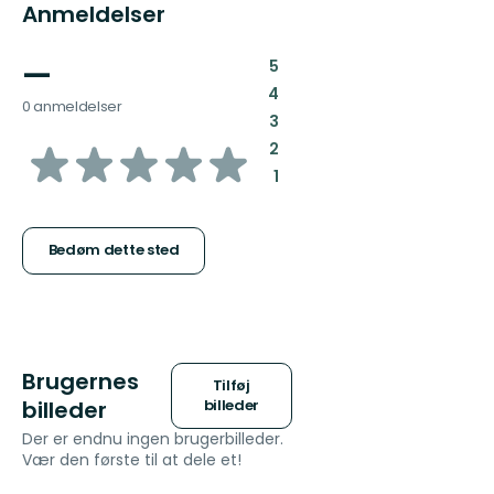
Anmeldelser
—
:
5
:
4
0 anmeldelser
:
3
ud
:
2
:
1
af
5
Bedøm dette sted
stjerner
Brugernes
Tilføj
billeder
billeder
Der er endnu ingen brugerbilleder.
Vær den første til at dele et!