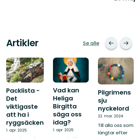
Artikler
Se alle
Vad kan
Packlista -
Pilgrimens
Heliga
Det
sju
Birgitta
viktigaste
nyckelord
säga oss
att ha i
22. mar. 2024
idag?
ryggsäcken
Till alla oss som
1. apr. 2025
1. apr. 2025
längtar efter