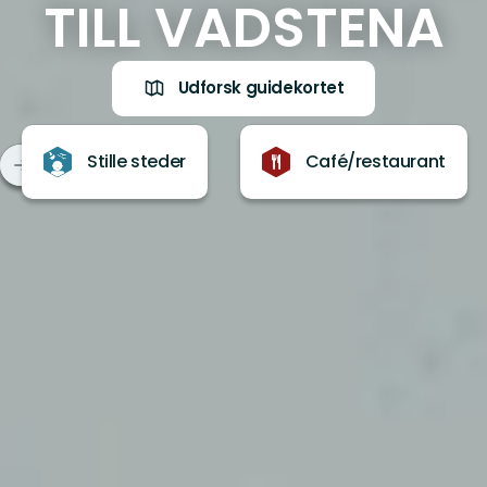
TILL VADSTENA
Udforsk guidekortet
Stille steder
Café/restaurant