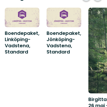
Boendepaket,
Boendepaket,
Linköping-
Jönköping-
Vadstena,
Vadstena,
Standard
Standard
Birgitt
26 maj 