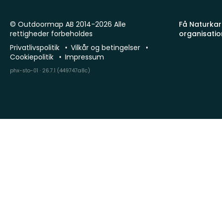
© Outdoormap AB 2014-2026 Alle
Få Naturkart
rettigheder forbeholdes
organisatio
Privatlivspolitik
Vilkår og betingelser
Cookiepolitik
Impressum
phx-sto-01 · 26.7.1 (449747a8c)