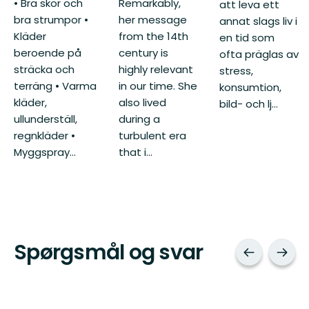
Remarkably,
• Bra skor och
att leva ett
her message
bra strumpor •
annat slags liv i
from the 14th
Kläder
en tid som
century is
beroende på
ofta präglas av
highly relevant
sträcka och
stress,
in our time. She
terräng • Varma
konsumtion,
also lived
kläder,
bild- och lj...
during a
ullunderställ,
turbulent era
regnkläder •
that i...
Myggspray...
Spørgsmål og svar