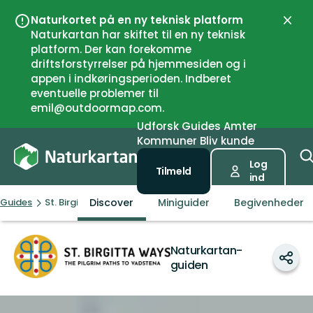
Naturkortet på en ny teknisk platform
Luk
Naturkartan har skiftet til en ny teknisk
platform. Der kan forekomme
driftsforstyrrelser på hjemmesiden og i
appen i indkøringsperioden. Indberet
eventuelle problemer til
emil@outdoormap.com.
Udforsk
Guides
Amter
Kommuner
Bliv kunde
Log
Tilmeld
ind
Discover
Miniguider
Begivenheder
Guides
St. Birgitta Ways
St.
Naturkartan-
Birgitta
Del
guiden
Ways