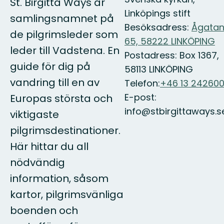
St. Birgitta Ways är
Linköpings stift
samlingsnamnet på
Besöksadress:
Ågata
de pilgrimsleder som
65, 58222 LINKÖPING
leder till Vadstena. En
Postadress: Box 1367,
guide för dig på
58113 LINKÖPING
vandring till en av
Telefon:
+46 13 24260
E-post:
Europas största och
info@stbirgittaways.s
viktigaste
pilgrimsdestinationer.
Här hittar du all
nödvändig
information, såsom
kartor, pilgrimsvänliga
boenden och