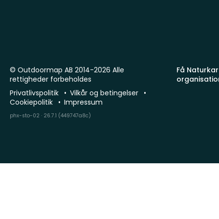
© Outdoormap AB 2014-2026 Alle
Få Naturkart
rettigheder forbeholdes
organisatio
Privatlivspolitik
Vilkår og betingelser
Cookiepolitik
Impressum
phx-sto-02 · 26.7.1 (449747a8c)