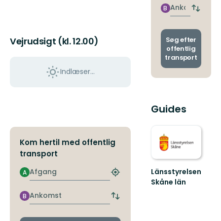
nærme
Ankomst
B
Skift
stoppe
afgang
og
ankoms
Søg efter
Vejrudsigt (kl. 12.00)
offentlig
transport
Indlæser...
Guides
Kom hertil med offentlig
transport
Afgang
Länsstyrelsen
A
Find
Skåne län
det
Välkommen
nærmeste
Ankomst
B
Skift
till
stoppested
afgangs-
Skånes
og
fantastiska