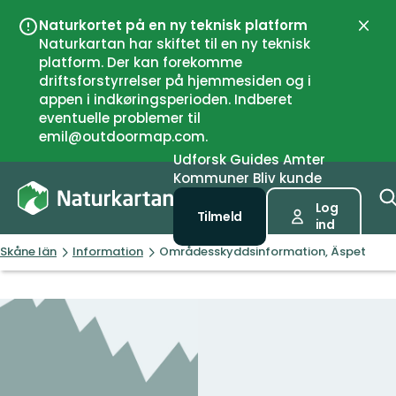
Naturkortet på en ny teknisk platform
Luk
Naturkartan har skiftet til en ny teknisk
platform. Der kan forekomme
driftsforstyrrelser på hjemmesiden og i
appen i indkøringsperioden. Indberet
eventuelle problemer til
emil@outdoormap.com.
Udforsk
Guides
Amter
Kommuner
Bliv kunde
Log
Tilmeld
ind
Skåne län
Information
Områdesskyddsinformation, Äspet