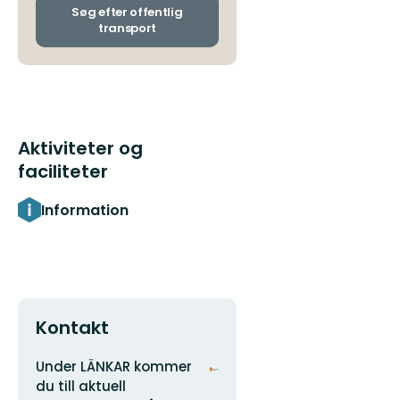
ankomststoppesteder
Søg efter offentlig
natur!
transport
Aktiviteter og
faciliteter
Information
Kontakt
Adresse
Organisationens
Under LÄNKAR kommer
logotype
du till aktuell