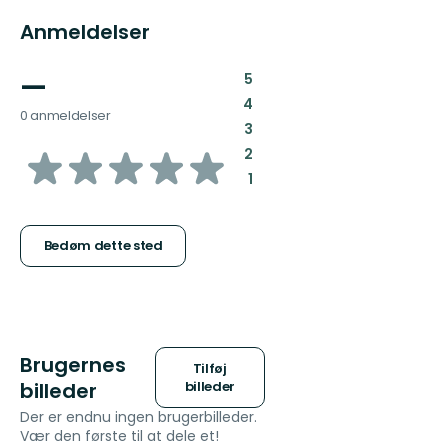
Anmeldelser
—
:
5
:
4
0 anmeldelser
:
3
ud
:
2
:
1
af
5
Bedøm dette sted
stjerner
Brugernes
Tilføj
billeder
billeder
Der er endnu ingen brugerbilleder.
Vær den første til at dele et!