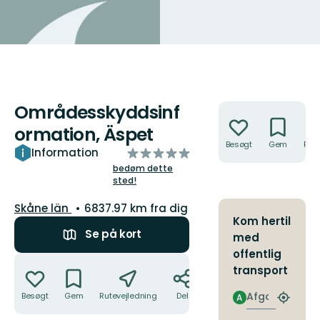
Områdesskyddsinf
Handlinger
ormation, Äspet
Besøgt
Gem
Rute
ud
Information
af
bedøm dette
sted!
5
stjerner
Amt:
Skåne län
6837.97 km fra dig
Kom hertil
Se på kort
med
offentlig
Handlinger
transport
Afgang
Besøgt
Gem
Rutevejledning
Del
A
Find
det