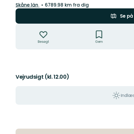
Amt:
Skåne län
6789.98 km fra dig
Se på 
Handlinger
Besøgt
Gem
Vejrudsigt (kl. 12.00)
Indlæs