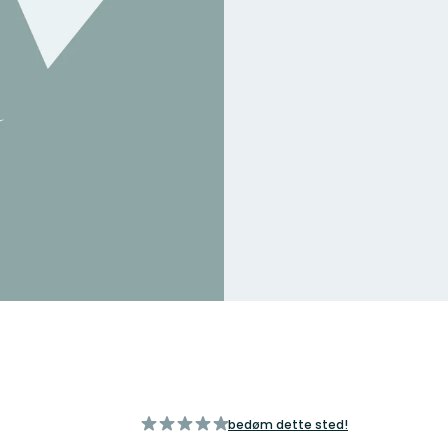
ud
bedøm dette sted!
af