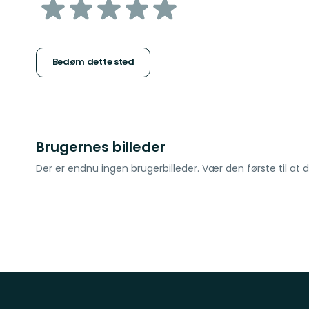
ud
af
5
Bedøm dette sted
stjerner
Brugernes billeder
Der er endnu ingen brugerbilleder. Vær den første til at d