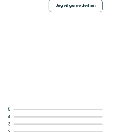
Jeg vil gerne derhen
:
5
:
4
:
3
:
2