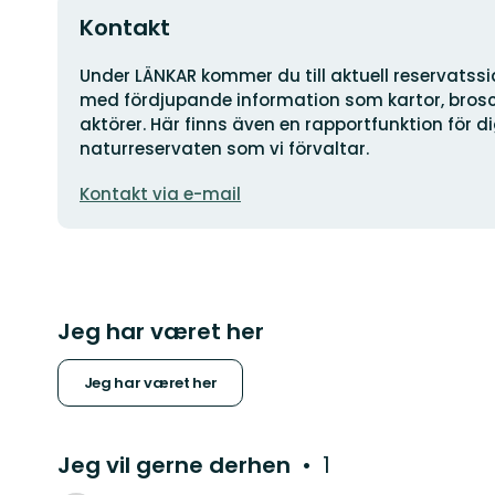
Kontakt
Adresse
Under LÄNKAR kommer du till aktuell reservatss
med fördjupande information som kartor, brosch
aktörer. Här finns även en rapportfunktion för 
naturreservaten som vi förvaltar.
E-
Kontakt via e-mail
mailadresse
Jeg har været her
Jeg har været her
Jeg vil gerne derhen
1