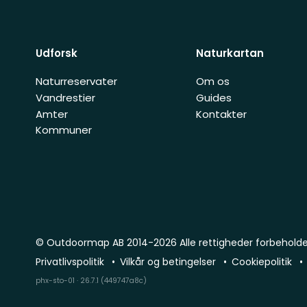
Udforsk
Naturkartan
Naturreservater
Om os
Vandrestier
Guides
Amter
Kontakter
Kommuner
© Outdoormap AB 2014-2026 Alle rettigheder forbehold
Privatlivspolitik
Vilkår og betingelser
Cookiepolitik
phx-sto-01 · 26.7.1 (449747a8c)