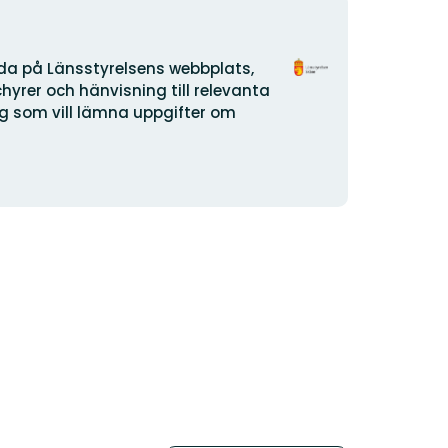
Organisationens
ida på Länsstyrelsens webbplats,
logotype
yrer och hänvisning till relevanta
dig som vill lämna uppgifter om