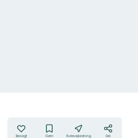
Handlinger
Besøgt
Gem
Rutevejledning
Del