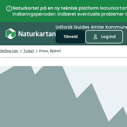
Naturkortet på en ny teknisk platform
Naturkartan 
indkøringsperioden. Indberet eventuelle problemer
Udforsk
Guides
Amter
Kommun
Tilmeld
Log ind
Skåne län
Toilet
Dass, Bjäret