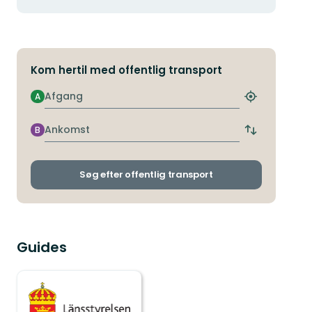
Kom hertil med offentlig transport
Afgang
A
Find
det
nærmeste
Ankomst
B
Skift
stoppested
afgangs-
og
ankomststop
Søg efter offentlig transport
Guides