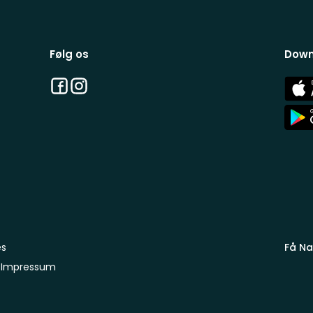
Følg os
Down
Facebook
Instagram
App
Stor
App
Stor
es
Få Na
Impressum