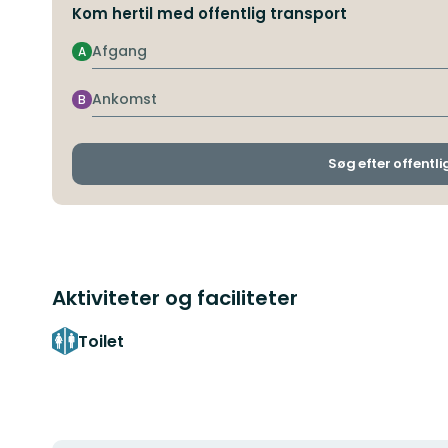
Kom hertil med offentlig transport
Afgang
A
Ankomst
B
Søg efter offentli
Aktiviteter og faciliteter
Toilet