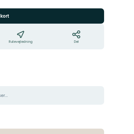
5
stjerner
kort
Rutevejledning
Del
er...