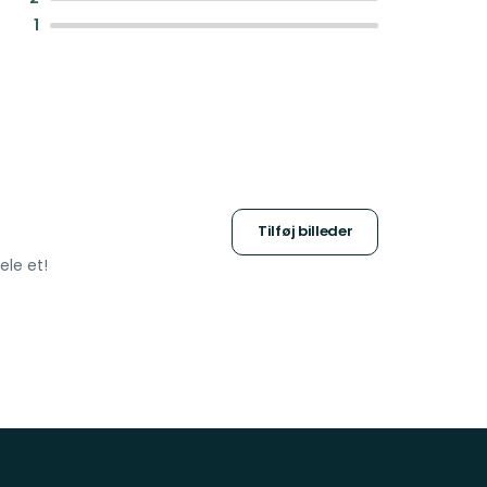
:
1
Tilføj billeder
ele et!