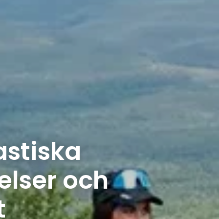
astiska
elser och
t