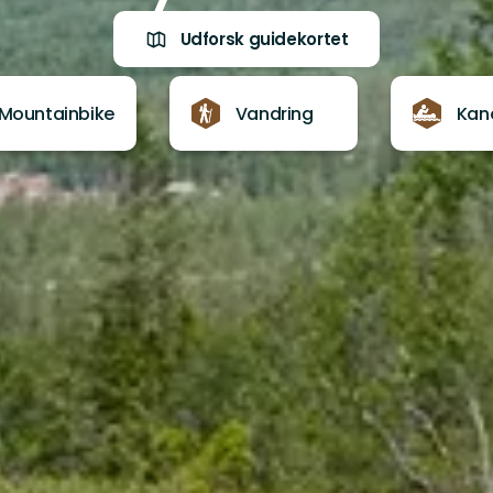
Udforsk guidekortet
Mountainbike
Vandring
Kan