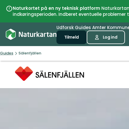
Naturkortet på en ny teknisk platform
Naturkartan 
indkøringsperioden. Indberet eventuelle problemer
Udforsk
Guides
Amter
Kommun
Tilmeld
Log ind
Guides
Sälenfjällen
Sälenfjällen