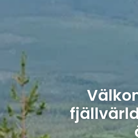
Välkom
fjällvär