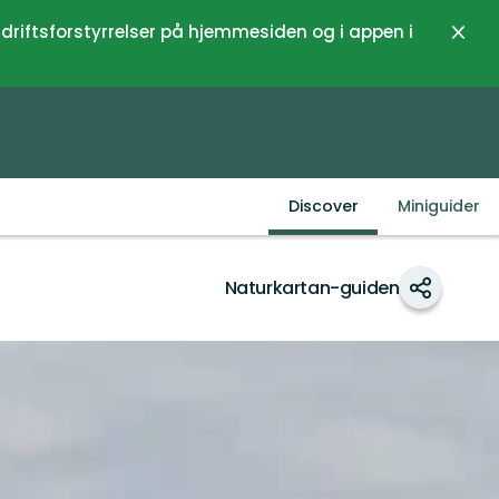
 driftsforstyrrelser på hjemmesiden og i appen i
Luk
Discover
Miniguider
Naturkartan-guiden
Del