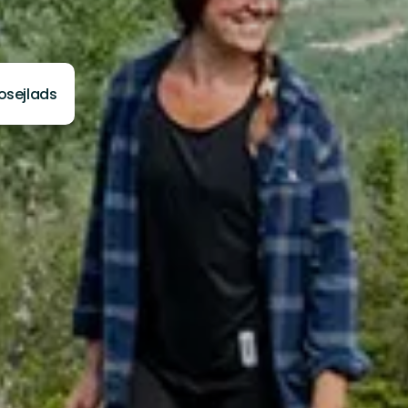
osejlads