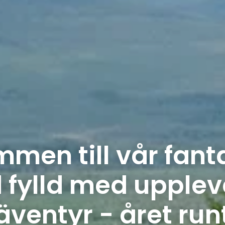
men till vår fant
ld fylld med upplev
äventyr - året run