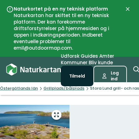
Naturkortet på en ny teknisk platform
Luk
Naturkartan har skiftet til en ny teknisk
platform. Der kan forekomme
driftsforstyrrelser på hjemmesiden og i
appen i indkøringsperioden. Indberet
eventuelle problemer til
emil@outdoormap.com.
Udforsk
Guides
Amter
Kommuner
Bliv kunde
Log
Tilmeld
ind
Östergötlands län
Grillplads/bålplads
Stora Lund grill- och ra
Gå
til
fuld
skærm