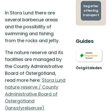
og
ankoms
Søg efter
offentlig
Beskrivelse
In Stora Lund there are
transport
several barbecue areas
and the possibility of
swimming and fishing
from the rocks and jetty.
Guides
The nature reserve and its
facilities are managed by
the County Administrative
Östgötaleden
Välkommen
Board of Östergötland,
till
read more here:
Stora Lund
Östgötaleden,
150
nature reserve / County
mils
Administrative Board of
vandring
Östergötland
...
(lansstyrelsen.se)