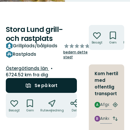
Stora Lund grill-
Handlinger
och rastplats
Besøgt
Gem
Rute
ud
Grillplads/bålplads
af
bedøm dette
Rastplads
5
sted!
stjerner
Amt:
Östergötlands län
Kom hertil
6724.52 km fra dig
med
Se på kort
offentlig
transport
Handlinger
Afgang
A
Find
Besøgt
Gem
Rutevejledning
Del
det
nærme
Ankomst
B
Skift
stoppe
afgang