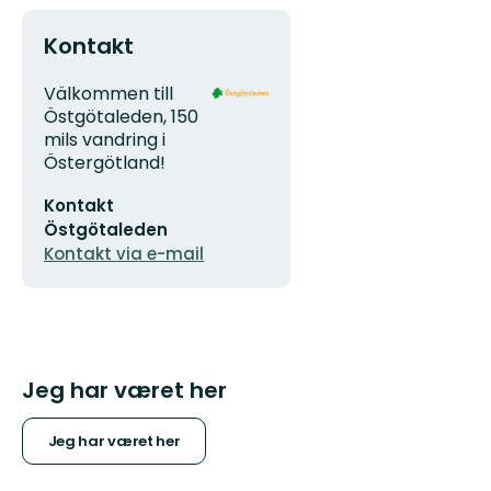
Kontakt
Adresse
Organisationens
Välkommen till
logotype
Östgötaleden, 150
mils vandring i
Östergötland!
E-
Kontakt
mailadresse
Östgötaleden
Kontakt via e-mail
Jeg har været her
Jeg har været her