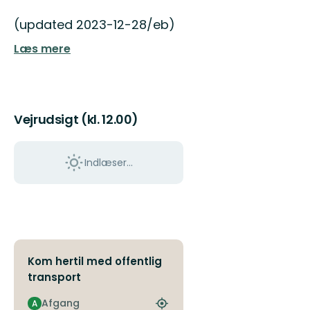
(updated 2023-12-28/eb)
Læs mere
Vejrudsigt (kl. 12.00)
Indlæser...
Kom hertil med offentlig
transport
Afgang
A
Find