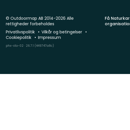
© Outdoormap AB 2014-2026 Alle
Få Naturkart
rettigheder forbeholdes
organisatio
Privatlivspolitik
Vilkår og betingelser
Cookiepolitik
Impressum
phx-sto-02 · 26.7.1 (449747a8c)