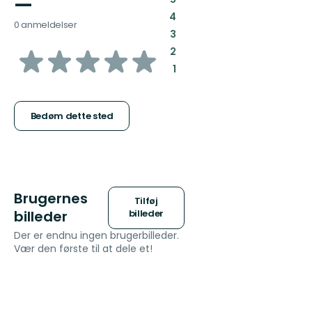
—
:
4
0 anmeldelser
:
3
ud
:
2
:
1
af
5
Bedøm dette sted
stjerner
Brugernes
Tilføj
billeder
billeder
Der er endnu ingen brugerbilleder.
Vær den første til at dele et!