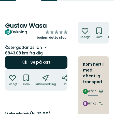
Gustav Wasa
Handlinger
ud
Dykning
af
Besøgt
Gem
Rute
bedøm dette sted!
5
Amt:
Östergötlands län
stjerner
6843.08 km fra dig
Se på kort
Kom hertil
med
Handlinger
offentlig
transport
Besøgt
Gem
Rutevejledning
Del
Afgang
A
Find
det
nærme
Ankomst
B
Skift
stoppe
afgang
Vejrudsigt (kl. 12.00)