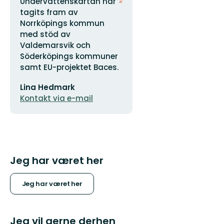
Adresse
Organisationens
Undervattenskartan har
logotype
tagits fram av
Norrköpings kommun
med stöd av
Valdemarsvik och
Söderköpings kommuner
samt EU-projektet Baces.
E-
Lina Hedmark
mailadresse
Kontakt via e-mail
Jeg har været her
Jeg har været her
Jeg vil gerne derhen