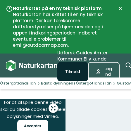
Naturkortet på en ny teknisk platform
Luk
Naturkartan har skiftet til en ny teknisk
platform. Der kan forekomme
driftsforstyrrelser på hjemmesiden og i
appen i indkøringsperioden. Indberet
eventuelle problemer til
emil@outdoormap.com.
Udforsk
Guides
Amter
Kommuner
Bliv kunde
Log
Tilmeld
ind
Östergötlands län
Bästa dykningen i Östergötlands län
Gustav
For at afspille denne video
skal du tillade cookies og dele
Gå
til
oplysninger med Vimeo.
fuld
Accepter
skærm