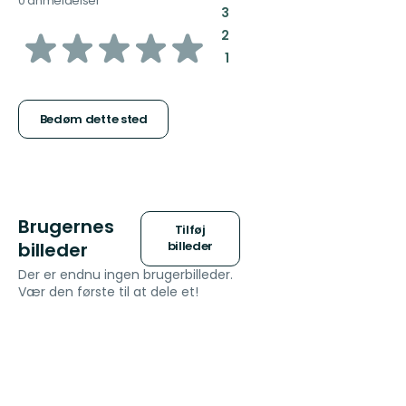
0 anmeldelser
:
3
ud
:
2
:
1
af
5
Bedøm dette sted
stjerner
Brugernes
Tilføj
billeder
billeder
Der er endnu ingen brugerbilleder.
Vær den første til at dele et!