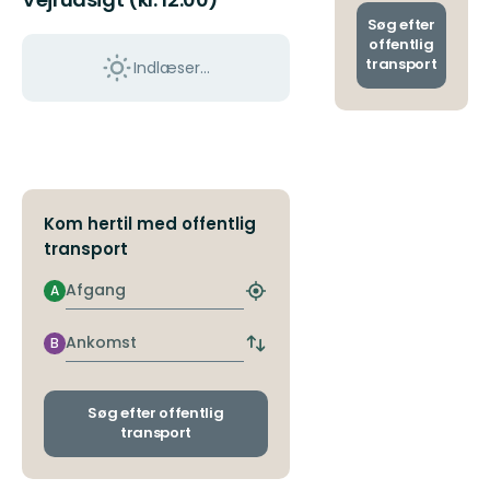
og
ankoms
Søg efter
offentlig
transport
Indlæser...
Kom hertil med offentlig
transport
Afgang
A
Find
det
nærmeste
Ankomst
B
Skift
stoppested
afgangs-
og
ankomststoppesteder
Søg efter offentlig
transport