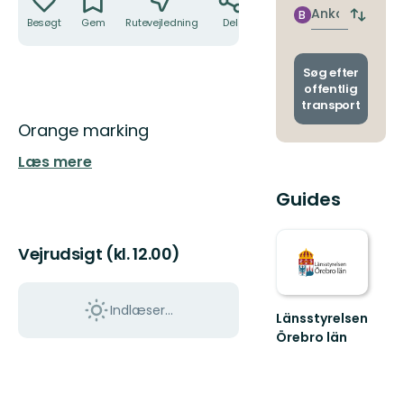
nærme
Ankomst
B
Skift
Besøgt
Gem
Rutevejledning
Del
stoppe
afgang
og
ankoms
Søg efter
offentlig
transport
Beskrivelse
Orange marking
Læs mere
Guides
Vejrudsigt (kl. 12.00)
Indlæser...
Länsstyrelsen
Örebro län