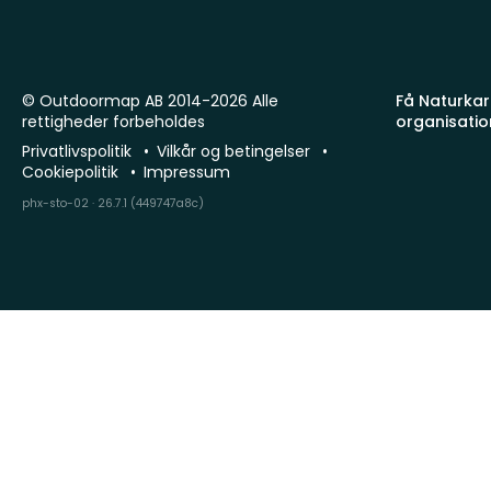
© Outdoormap AB 2014-2026 Alle
Få Naturkart
rettigheder forbeholdes
organisatio
Privatlivspolitik
Vilkår og betingelser
Cookiepolitik
Impressum
phx-sto-02 · 26.7.1 (449747a8c)