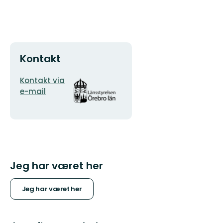
Kontakt
E-
Organisationens
Kontakt via
mailadresse
logotype
e-mail
Jeg har været her
Jeg har været her