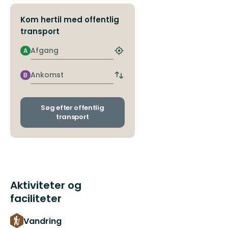
Kom hertil med offentlig
transport
Afgang
A
Find
det
nærmeste
Ankomst
B
Skift
stoppested
afgangs-
og
ankomststoppesteder
Søg efter offentlig
transport
Aktiviteter og
faciliteter
Vandring