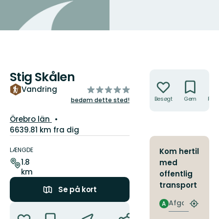
Stig Skålen
Handlinger
ud
Vandring
af
Besøgt
Gem
Rute
bedøm dette sted!
5
Amt:
Örebro län
stjerner
6639.81 km fra dig
Ruteoplysninger
LÆNGDE
Kom hertil
1.8
med
km
offentlig
transport
Se på kort
Afgang
A
Handlinger
Find
det