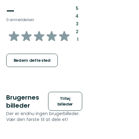
—
:
5
:
4
0 anmeldelser
:
3
ud
:
2
:
1
af
5
Bedøm dette sted
stjerner
Brugernes
Tilføj
billeder
billeder
Der er endnu ingen brugerbilleder.
Vær den første til at dele et!