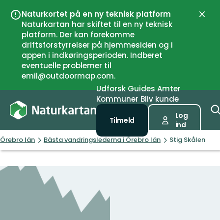
Naturkortet på en ny teknisk platform
Luk
Naturkartan har skiftet til en ny teknisk
platform. Der kan forekomme
driftsforstyrrelser på hjemmesiden og i
appen i indkøringsperioden. Indberet
eventuelle problemer til
emil@outdoormap.com.
Udforsk
Guides
Amter
Kommuner
Bliv kunde
Log
Tilmeld
ind
Örebro län
Bästa vandringslederna i Örebro län
Stig Skålen