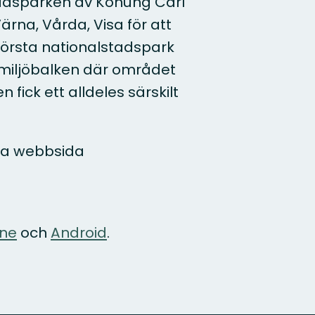
tadsparken av Konung Carl
rna, Vårda, Visa för att
 första nationalstadspark
miljöbalken där området
fick ett alldeles särskilt
lla webbsida
one
och
Android
.