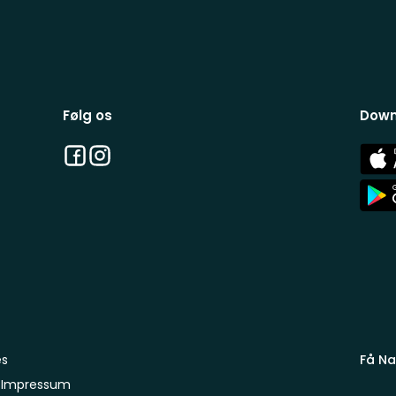
Følg os
Down
Facebook
Instagram
App
Stor
App
Stor
es
Få Na
Impressum