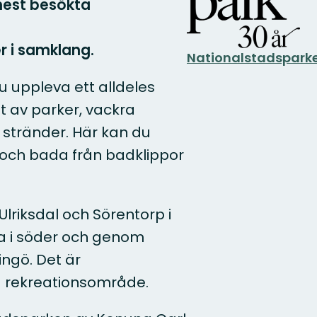
mest besökta
er i samklang.
Nationalstadspark
u uppleva ett alldeles
t av parker, vackra
stränder. Här kan du
 och bada från badklippor
lriksdal och Sörentorp i
na i söder och genom
ngö. Det är
 rekreationsområde.