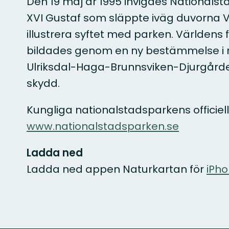
Den 19 maj år 1995 invigdes Nationals
XVI Gustaf som släppte iväg duvorna Vä
illustrera syftet med parken. Världens
bildades genom en ny bestämmelse i 
Ulriksdal-Haga-Brunnsviken-Djurgården 
skydd.
Kungliga nationalstadsparkens officie
www.nationalstadsparken.se
Ladda ned
Ladda ned appen Naturkartan för
iPh