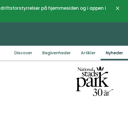
 driftsforstyrrelser på hjemmesiden og i appen i
Luk
Discover
Begivenheder
Artikler
Nyheder