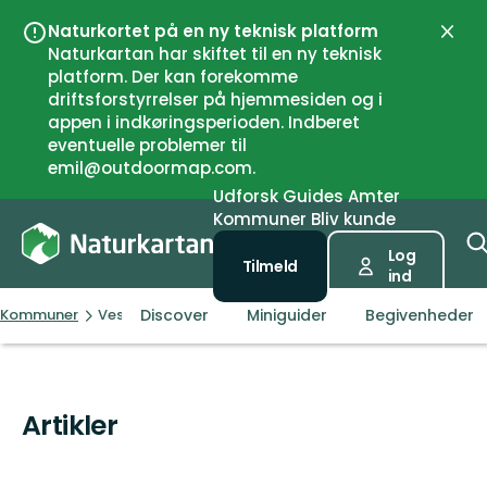
Naturkortet på en ny teknisk platform
Luk
Naturkartan har skiftet til en ny teknisk
platform. Der kan forekomme
driftsforstyrrelser på hjemmesiden og i
appen i indkøringsperioden. Indberet
eventuelle problemer til
emil@outdoormap.com.
Udforsk
Guides
Amter
Kommuner
Bliv kunde
Log
Tilmeld
ind
Discover
Miniguider
Begivenheder
Kommuner
Vestre Toten
Artikler