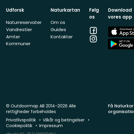
Udforsk
Naturkartan
Følg
Download
os
vores app
Naturreservater
Om os
Facebook
App
Vandrestier
Guides
Store
Amter
Kontakter
Instagram
App
Kommuner
Store
© Outdoormap AB 2014-2026 Alle
Få Naturkart
rettigheder forbeholdes
organisatio
Privatlivspolitik
Vilkår og betingelser
Cookiepolitik
Impressum
phx-sto-02 · 26.7.1 (449747a8c)