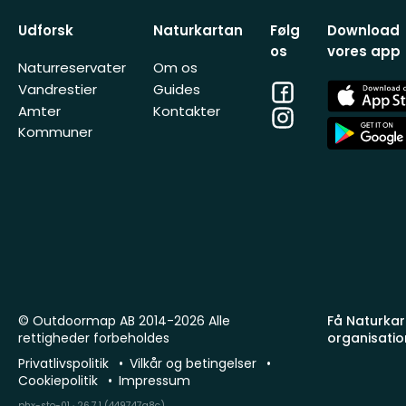
Udforsk
Naturkartan
Følg
Download
os
vores app
Naturreservater
Om os
Facebook
App
Vandrestier
Guides
Store
Amter
Kontakter
Instagram
App
Kommuner
Store
© Outdoormap AB 2014-2026 Alle
Få Naturkart
rettigheder forbeholdes
organisatio
Privatlivspolitik
Vilkår og betingelser
Cookiepolitik
Impressum
phx-sto-01 · 26.7.1 (449747a8c)