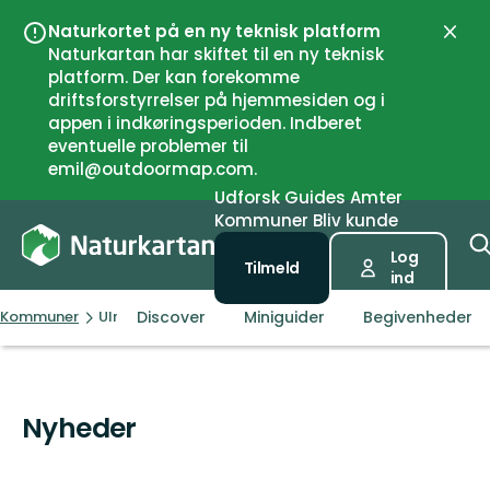
Naturkortet på en ny teknisk platform
Luk
Naturkartan har skiftet til en ny teknisk
platform. Der kan forekomme
driftsforstyrrelser på hjemmesiden og i
appen i indkøringsperioden. Indberet
eventuelle problemer til
emil@outdoormap.com.
Udforsk
Guides
Amter
Kommuner
Bliv kunde
Log
Tilmeld
ind
Discover
Miniguider
Begivenheder
Kommuner
Ulricehamn
Nyheder