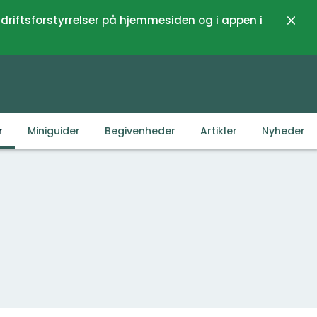
 driftsforstyrrelser på hjemmesiden og i appen i
Luk
r
Miniguider
Begivenheder
Artikler
Nyheder