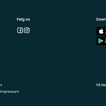
Følg os
Down
Facebook
Instagram
App
Stor
App
Stor
es
Få Na
Impressum