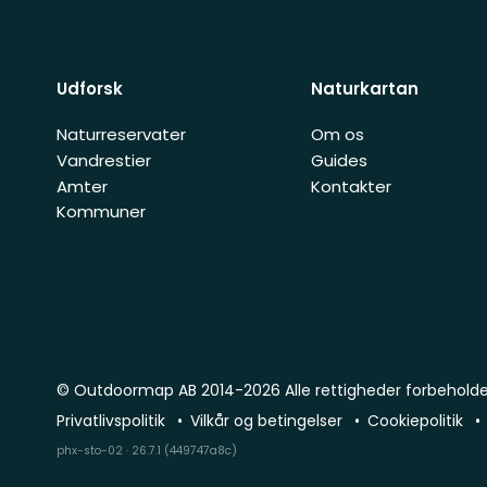
Udforsk
Naturkartan
Naturreservater
Om os
Vandrestier
Guides
Amter
Kontakter
Kommuner
© Outdoormap AB 2014-2026 Alle rettigheder forbehold
Privatlivspolitik
Vilkår og betingelser
Cookiepolitik
phx-sto-02 · 26.7.1 (449747a8c)