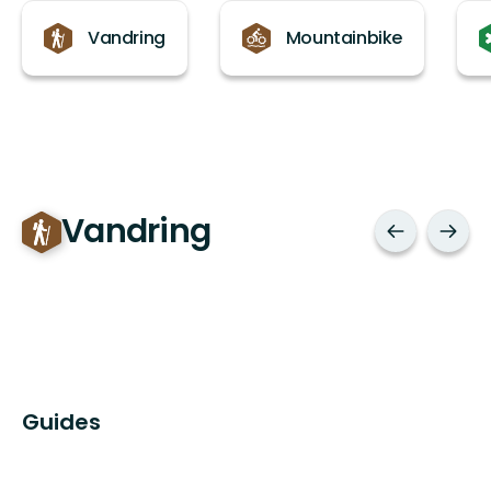
Kategorier
Vandring
Mountainbike
Vandring
Guides