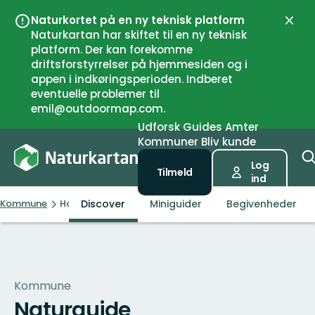
Naturkortet på en ny teknisk platform
Luk
Naturkartan har skiftet til en ny teknisk
platform. Der kan forekomme
driftsforstyrrelser på hjemmesiden og i
appen i indkøringsperioden. Indberet
eventuelle problemer til
emil@outdoormap.com.
Udforsk
Guides
Amter
Kommuner
Bliv kunde
Log
Tilmeld
ind
Discover
Miniguider
Begivenheder
Kommune
Hamarøy
Kommune
Naturguide