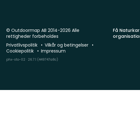
© Outdoormap AB 2014-2026 Alle
Få Naturkart
rettigheder forbeholdes
organisatio
Privatlivspolitik
Vilkår og betingelser
Cookiepolitik
Impressum
phx-sto-02 · 26.7.1 (449747a8c)