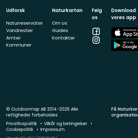
Udforsk
Naturkartan
Følg
Download
os
vores app
Naturreservater
Om os
Facebook
App
Vandrestier
Guides
Store
Amter
Kontakter
Instagram
App
Kommuner
Store
© Outdoormap AB 2014-2026 Alle
Få Naturkart
rettigheder forbeholdes
organisatio
Privatlivspolitik
Vilkår og betingelser
Cookiepolitik
Impressum
phx-sto-02 · 26.7.1 (449747a8c)