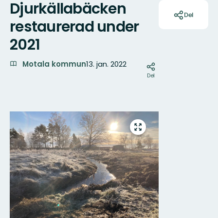
Djurkällabäcken
Handlinger
Del
restaurerad under
2021
Motala kommun
13. jan. 2022
Del
Billeder
Gå
til
fuld
skærm