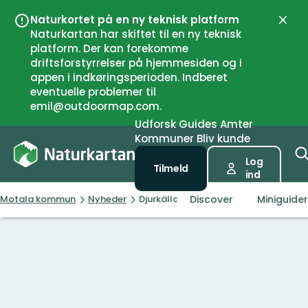
Naturkortet på en ny teknisk platform
Luk
Naturkartan har skiftet til en ny teknisk
platform. Der kan forekomme
driftsforstyrrelser på hjemmesiden og i
appen i indkøringsperioden. Indberet
eventuelle problemer til
emil@outdoormap.com.
Udforsk
Guides
Amter
Kommuner
Bliv kunde
Log
Tilmeld
ind
Discover
Miniguider
Motala kommun
Nyheder
Djurkällabäcken restaurerad under 2