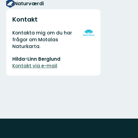
Naturværdi
Kontakt
Adresse
Organisationens
Kontakta mig om du har
logotype
frågor om Motalas
Naturkarta.
E-
Hilda-Linn Berglund
mailadresse
Kontakt via e-mail