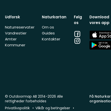
Udforsk
Naturkartan
Følg
Download
os
vores app
Naturreservater
Om os
Facebook
App
Vandrestier
Guides
Store
Amter
Kontakter
Instagram
App
Kommuner
Store
© Outdoormap AB 2014-2026 Alle
Få Naturkart
rettigheder forbeholdes
organisatio
Privatlivspolitik
Vilkår og betingelser