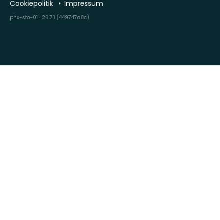
Cookiepolitik
Impressum
phx-sto-01 · 26.7.1 (449747a8c)