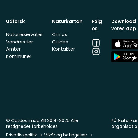
Udforsk
Naturkartan
Følg
Download
os
vores app
Naturreservater
Om os
Facebook
App
Vandrestier
Guides
Store
Amter
Kontakter
Instagram
App
Kommuner
Store
© Outdoormap AB 2014-2026 Alle
Få Naturkart
rettigheder forbeholdes
organisatio
Privatlivspolitik
Vilkår og betingelser